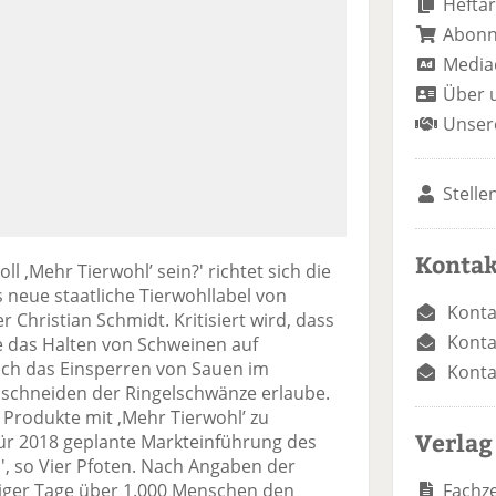
Heftar
Abon
Media
Über 
Unser
Stelle
Kontak
ll ‚Mehr Tierwohl’ sein?' richtet sich die
s neue staatliche Tierwohllabel von
Konta
 Christian Schmidt. Kritisiert wird, dass
Konta
fe das Halten von Schweinen auf
ich das Einsperren von Sauen im
Konta
bschneiden der Ringelschwänze erlaube.
e Produkte mit ‚Mehr Tierwohl’ zu
Verlag
für 2018 geplante Markteinführung des
, so Vier Pfoten. Nach Angaben der
Fachze
niger Tage über 1.000 Menschen den