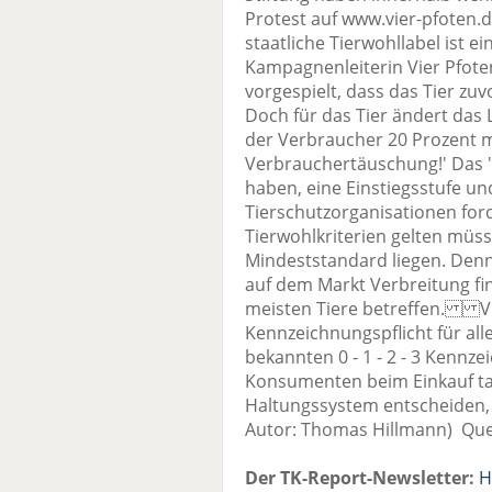
Protest auf www.vier-pfoten
staatliche Tierwohllabel ist e
Kampagnenleiterin Vier Pfot
vorgespielt, dass das Tier zuv
Doch für das Tier ändert das L
der Verbraucher 20 Prozent m
Verbrauchertäuschung!' Das 'M
haben, eine Einstiegsstufe u
Tierschutzorganisationen ford
Tierwohlkriterien gelten müss
Mindeststandard liegen. Denn
auf dem Markt Verbreitung fin
meisten Tiere betreffen. Vie
Kennzeichnungspflicht für all
bekannten 0 - 1 - 2 - 3 Kennz
Konsumenten beim Einkauf tat
Haltungssystem entscheiden, 
Autor: Thomas Hillmann) Quel
Der TK-Report-Newsletter:
H