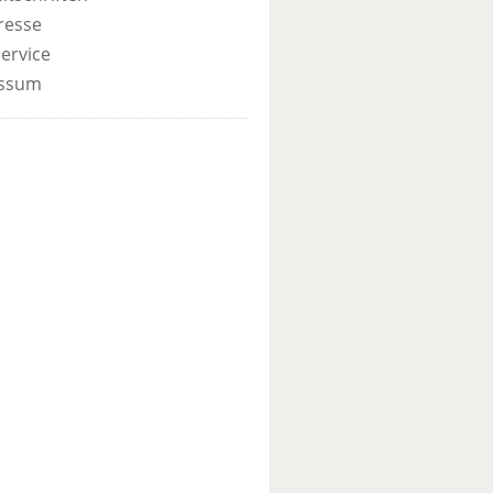
resse
ervice
ssum