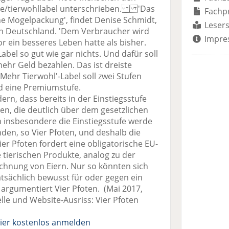
.de/tierwohllabel unterschrieben. 'Das
Fachp
ine Mogelpackung', findet Denise Schmidt,
Lesers
en Deutschland. 'Dem Verbraucher wird
Impre
or ein besseres Leben hatte als bisher.
abel so gut wie gar nichts. Und dafür soll
ehr Geld bezahlen. Das ist dreiste
ehr Tierwohl'-Label soll zwei Stufen
nd eine Premiumstufe.
ern, dass bereits in der Einstiegsstufe
en, die deutlich über dem gesetzlichen
 insbesondere die Einstiegsstufe werde
den, so Vier Pfoten, und deshalb die
r Pfoten fordert eine obligatorische EU-
e tierischen Produkte, analog zu der
eichnung von Eiern. Nur so könnten sich
sächlich bewusst für oder gegen ein
argumentiert Vier Pfoten. (Mai 2017,
le und Website-Ausriss: Vier Pfoten
ier kostenlos anmelden