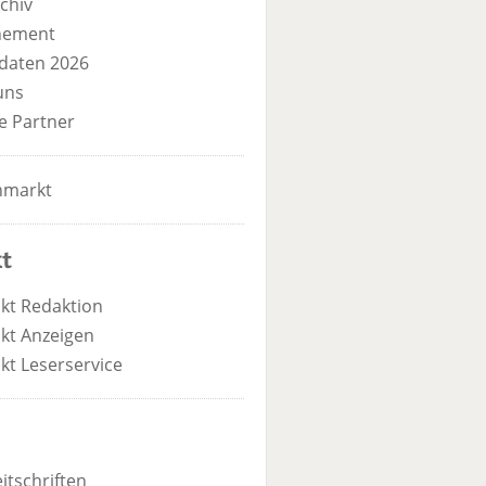
chiv
nement
daten 2026
uns
e Partner
nmarkt
t
kt Redaktion
kt Anzeigen
kt Leserservice
itschriften