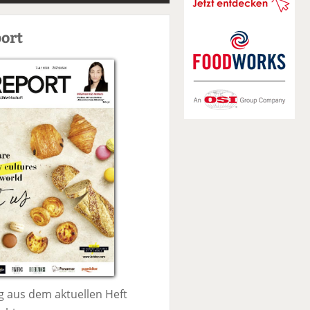
S
u
ort
c
h
e
 aus dem aktuellen Heft