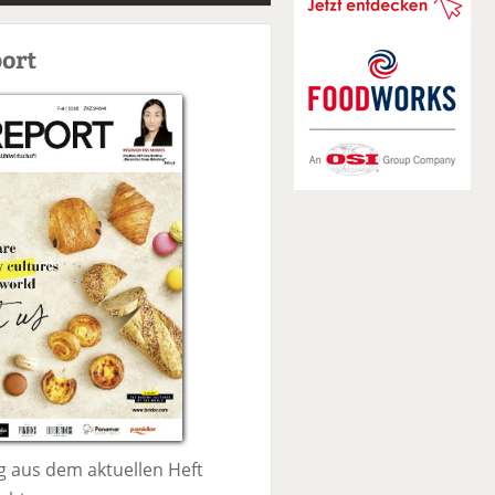
S
u
ort
c
h
e
 aus dem aktuellen Heft