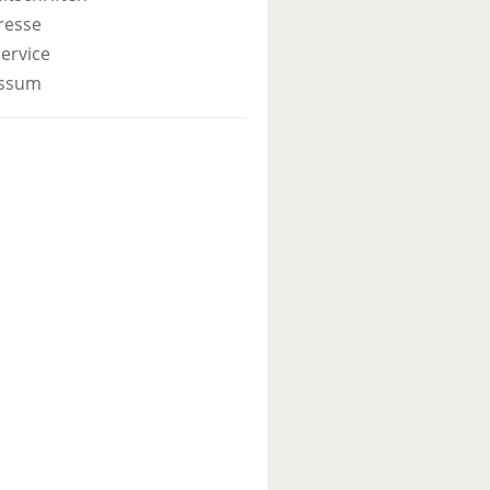
resse
ervice
ssum