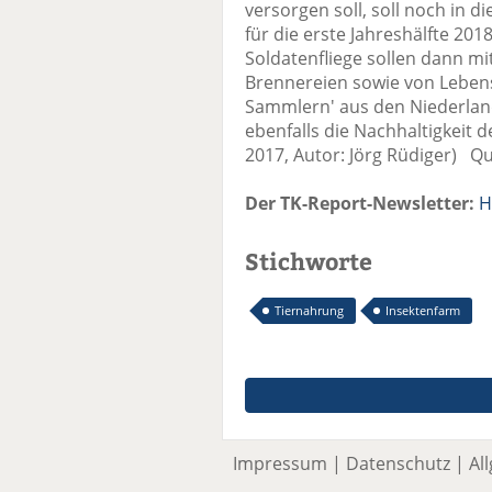
versorgen soll, soll noch in d
für die erste Jahreshälfte 20
Soldatenfliege sollen dann m
Brennereien sowie von Leben
Sammlern' aus den Niederland
ebenfalls die Nachhaltigkeit d
2017, Autor: Jörg Rüdiger) Qu
Der TK-Report-Newsletter:
H
Stichworte
Tiernahrung
Insektenfarm
Impressum
|
Datenschutz
|
Al