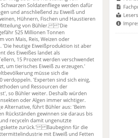
r Schwarzen Soldatenfliege werden dafür
Fachp
ogen und anschließend zu Eiweiß und
Lesers
hweinen, Hühnern, Fischen und Haustieren
Impre
r Mitteilung von Bühler. 'Die
gefähr 525 Millionen Tonnen
rm von Mais, Reis, Weizen oder
. 'Die heutige Eiweißproduktion ist aber
nt des Eiweißes landet als
Tellern, 15 Prozent werden verschwendet
, um tierisches Eiweiß zu erzeugen.'
tbevölkerung müsse sich die
 verdoppeln. 'Experten sind sich einig,
 Methoden und Ressourcen der
ist', so Bühler weiter. Deshalb würden
 Insekten oder Algen immer wichtiger.
e Alternative, führt Bühler aus: 'Beim
n Rückständen gewinnen sie daraus bis
 und recyceln damit ungenutzte
ngskette zurück.' Baubeginn für die
ttermittelindustrie mit Eiweiß und Fetten