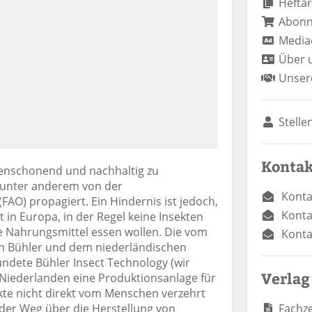
Heftar
Abon
Media
Über 
Unser
Stelle
Kontak
censchonend und nachhaltig zu
 unter anderem von der
Konta
AO) propagiert. Ein Hindernis ist jedoch,
Konta
in Europa, in der Regel keine Insekten
te Nahrungsmittel essen wollen. Die vom
Konta
n Bühler und dem niederländischen
ündete Bühler Insect Technology (wir
Verlag
n Niederlanden eine Produktionsanlage für
kte nicht direkt vom Menschen verzehrt
Fachze
 der Weg über die Herstellung von