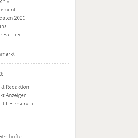
chiv
nement
daten 2026
uns
e Partner
nmarkt
t
kt Redaktion
kt Anzeigen
kt Leserservice
itschriften