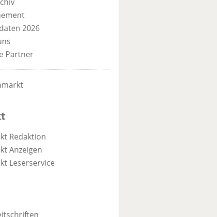
chiv
nement
daten 2026
uns
e Partner
nmarkt
t
kt Redaktion
kt Anzeigen
kt Leserservice
itschriften