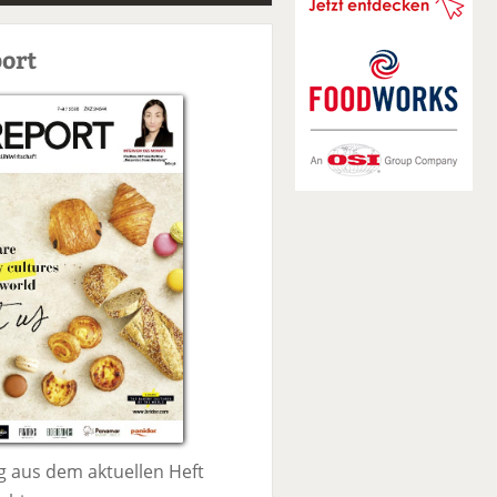
S
u
ort
c
h
e
 aus dem aktuellen Heft