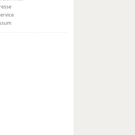
resse
ervice
ssum