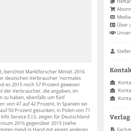
Heftar
Abon
Media
Über 
Unser
Stelle
Kontak
, berichtet Marktforscher Mintel. 2016
der deutschen Verbraucher 'normales
Konta
nd es 2015 noch 57 Prozent gewesen
Konta
ahl der Verbraucher, die angaben, im
en zu haben, ebenfalls um fünf
Konta
: von 47 auf 42 Prozent. In Spanien sei
5 auf 50 Prozent gesunken, in Polen von 71
Verlag
 Info Service E.I.S. zeigen für Deutschland
skonsum 2016 gegenüber 2015 (siehe
Fachze
gingen Hand in Hand mit einem anderen