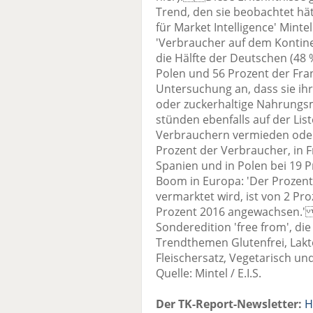
Trend, den sie beobachtet hät
für Market Intelligence' Minte
'Verbraucher auf dem Kontine
die Hälfte der Deutschen (48 
Polen und 56 Prozent der Fra
Untersuchung an, dass sie ih
oder zuckerhaltige Nahrungsm
stünden ebenfalls auf der Lis
Verbrauchern vermieden oder 
Prozent der Verbraucher, in Fr
Spanien und in Polen bei 19 P
Boom in Europa: 'Der Prozents
vermarktet wird, ist von 2 Pr
Prozent 2016 angewachsen.' 
Sonderedition 'free from', die 
Trendthemen Glutenfrei, Lakto
Fleischersatz, Vegetarisch u
Quelle: Mintel / E.I.S.
Der TK-Report-Newsletter:
H