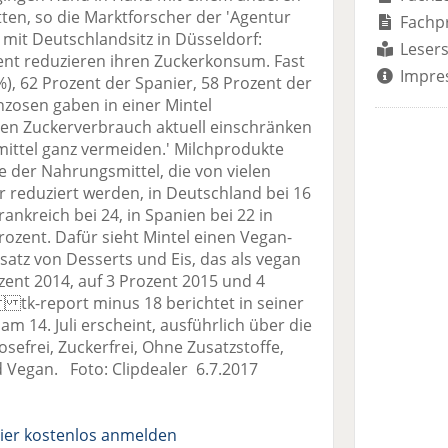
ten, so die Marktforscher der 'Agentur
Fachp
l mit Deutschlandsitz in Düsseldorf:
Lesers
nt reduzieren ihren Zuckerkonsum. Fast
Impre
%), 62 Prozent der Spanier, 58 Prozent der
nzosen gaben in einer Mintel
ren Zuckerverbrauch aktuell einschränken
ittel ganz vermeiden.' Milchprodukte
te der Nahrungsmittel, die von vielen
reduziert werden, in Deutschland bei 16
ankreich bei 24, in Spanien bei 22 in
rozent. Dafür sieht Mintel einen Vegan-
atz von Desserts und Eis, das als vegan
ozent 2014, auf 3 Prozent 2015 und 4
tk-report minus 18 berichtet in seiner
am 14. Juli erscheint, ausführlich über die
sefrei, Zuckerfrei, Ohne Zusatzstoffe,
nd Vegan. Foto: Clipdealer 6.7.2017
ier kostenlos anmelden