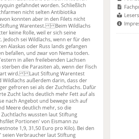
xyquin gefahndet worden. Schließlich
Fachp
hfarmen nicht selten Antibiotika
Lesers
von konnten aber in den Filets nicht
Impre
e Stiftung Warentest. Beim Wildlachs
ter keine Rolle, weil er sich seine
 Jedoch sei Wildlachs, wenn er für den
en Alaskas oder Russ lands gefangen
ten befallen, und zwar von Nema toden.
estern in allen freilebenden Lachsen
sterben die Parasiten ab, wenn der Fisch
egart wird. Laut Stiftung Warentest
d Wildlachs außerdem darin, dass der
ger gefroren sei als der Zuchtlachs. Dafür
te Zucht lachs deutlich mehr Fett auf als
esse nach Angebot und bewege sich auf
d Meere deutlich mehr, so die
uchtlachs wussten laut Stiftung
hsfilet Portionen' von Eismann zu
estnote 1,9, 31,50 Euro pro Kilo). Bei den
s' seien Verbraucher laut Stiftung