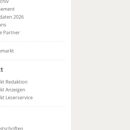
chiv
nement
daten 2026
uns
e Partner
nmarkt
t
kt Redaktion
kt Anzeigen
kt Leserservice
itschriften