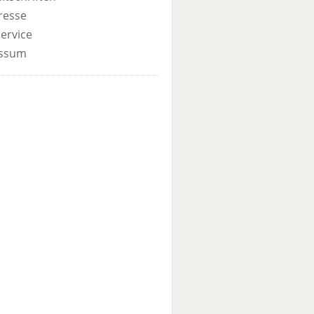
resse
ervice
ssum