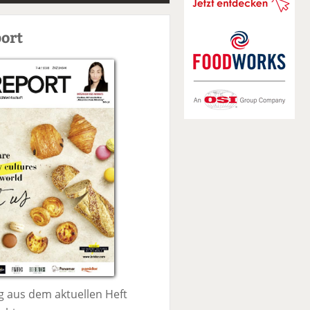
S
u
ort
c
h
e
 aus dem aktuellen Heft