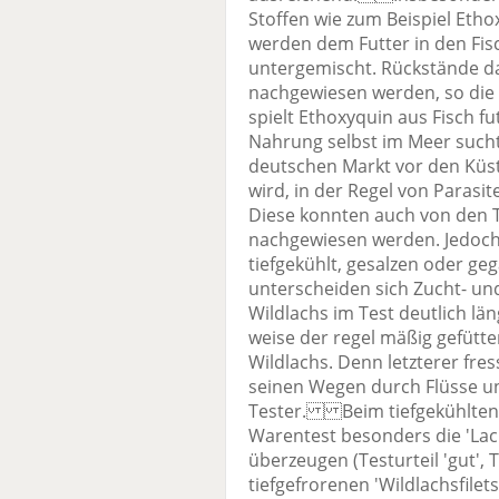
Stoffen wie zum Beispiel Etho
werden dem Futter in den Fisc
untergemischt. Rückstände da
nachgewiesen werden, so di
spielt Ethoxyquin aus Fisch fut
Nahrung selbst im Meer sucht.
deutschen Markt vor den Küst
wird, in der Regel von Parasi
Diese konnten auch von den T
nachgewiesen werden. Jedoch 
tiefgekühlt, gesalzen oder g
unterscheiden sich Zucht- un
Wildlachs im Test deutlich län
weise der regel mäßig gefütter
Wildlachs. Denn letzterer fr
seinen Wegen durch Flüsse un
Tester. Beim tiefgekühlten Z
Warentest besonders die 'Lac
überzeugen (Testurteil 'gut', T
tiefgefrorenen 'Wildlachsfilet