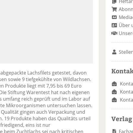
Heftar
Abon
Media
Über 
Unser
Stelle
Kontak
 abgepackte Lachsfilets getestet, davon
sen sowie 9 tiefgekühlte von Wildlachsen.
Konta
n Produkte liegt mit 7,95 bis 69 Euro
Konta
Die Stiftung Warentest hat nach eigenen
ts umfang reich geprüft und im Labor auf
Konta
te Mikroorganismen untersuchen lassen.
 Qualität gingen auch Verpackung und
Verlag
n. 19 Produkte haben das Qualitäts urteil
riedigend, eins ist nur
Fachze
eim Zuchtlachs sei nach kritischen