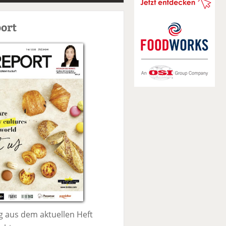
S
u
ort
c
h
e
 aus dem aktuellen Heft