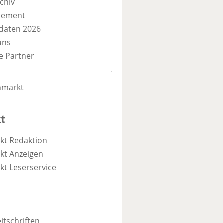
chiv
nement
daten 2026
uns
e Partner
nmarkt
t
kt Redaktion
kt Anzeigen
kt Leserservice
itschriften