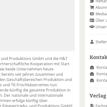
Heftar
Abon
Media
Über 
Unser
Stelle
Kontak
s- und Produktions GmbH und die H&T
tnerschaftliche Kooperation mit Start
Konta
, wie beide Unternehmen heute
Konta
 bereits seit Jahren zusammen und
 den Geschäftsbereichen Produktion und
Konta
es und TK-Frischkäsecremes nun
werde künftig die gesamte Produktion in
Verlag
 Der nationale und internationale
Firmen erfolge künftig über
Fachze
 Käsevertriebs- und Produktions GmbH