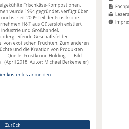
tiefgekühlte Frischkäse-Kompostionen.
Fachp
ehmen wurde 1994 gegründet, verfügt über
Lesers
 und ist seit 2009 Teil der Frostkrone-
Impre
nehmen H&T aus Gütersloh existiert
rt Industrie und Großhandel.
andergreifende Geschäftsfelder:
el von exotischen Früchten. Zum anderen
rüchte und die Kreation von Produkten
ie. Quelle: Frostkrone Holding Bild:
 (April 2018, Autor: Michael Berkemeier)
ier kostenlos anmelden
Zurück