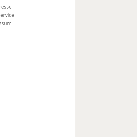
resse
ervice
ssum