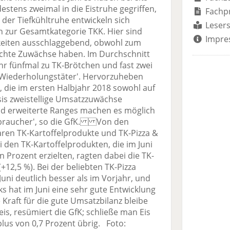
estens zweimal in die Eistruhe gegriffen,
Fachp
er Tiefkühltruhe entwickeln sich
Lesers
h zur Gesamtkategorie TKK. Hier sind
Impre
gkeiten ausschlaggebend, obwohl zum
eichte Zuwächse haben. Im Durchschnitt
ahr fünfmal zu TK-Brötchen und fast zwei
s 'Wiederholungstäter'. Hervorzuheben
 die im ersten Halbjahr 2018 sowohl auf
is zweistellige Umsatzzuwächse
nd erweiterte Ranges machen es möglich
rbraucher', so die GfK. Von den
aren TK-Kartoffelprodukte und TK-Pizza &
ei den TK-Kartoffelprodukten, die im Juni
 Prozent erzielten, ragten dabei die TK-
(+12,5 %). Bei der beliebten TK-Pizza
Juni deutlich besser als im Vorjahr, und
s hat im Juni eine sehr gute Entwicklung
 Kraft für die gute Umsatzbilanz bleibe
is, resümiert die GfK; schließe man Eis
plus von 0,7 Prozent übrig. Foto: