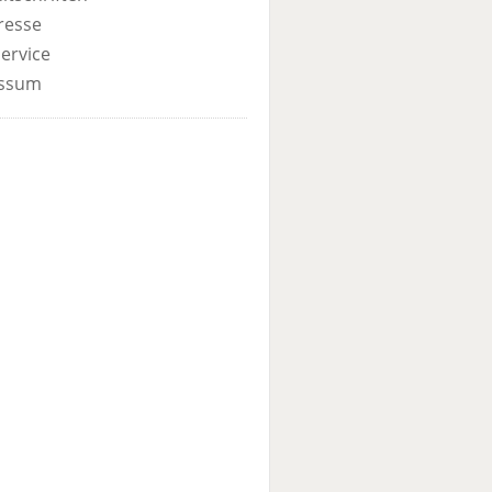
resse
ervice
ssum