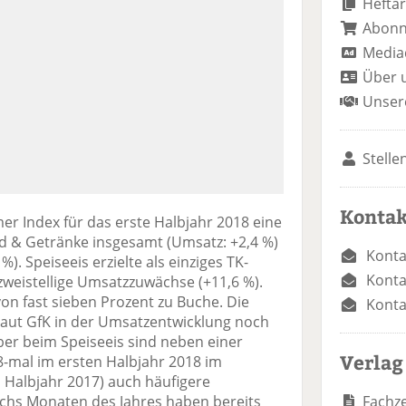
Heftar
Abon
Media
Über 
Unser
Stelle
Kontak
er Index für das erste Halbjahr 2018 eine
od & Getränke insgesamt (Umsatz: +2,4 %)
Konta
%). Speiseeis erzielte als einziges TK-
Konta
weistellige Umsatzzuwächse (+11,6 %).
on fast sieben Prozent zu Buche. Die
Konta
aut GfK in der Umsatzentwicklung noch
ber beim Speiseeis sind neben einer
Verlag
8-mal im ersten Halbjahr 2018 im
n Halbjahr 2017) auch häufigere
Fachze
echs Monaten des Jahres haben bereits