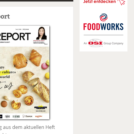
S
u
ort
c
h
e
 aus dem aktuellen Heft