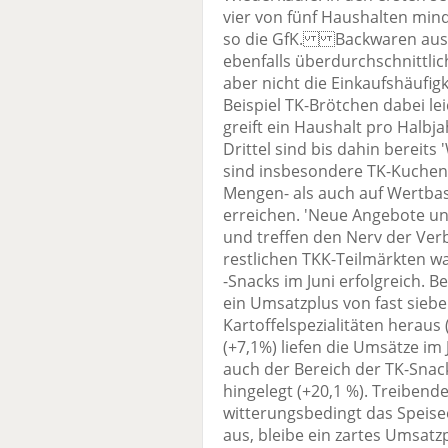
vier von fünf Haushalten mind
so die GfK. Backwaren aus d
ebenfalls überdurchschnittlic
aber nicht die Einkaufshäufi
Beispiel TK-Brötchen dabei l
greift ein Haushalt pro Halbj
Drittel sind bis dahin bereit
sind insbesondere TK-Kuchen,
Mengen- als auch auf Wertbas
erreichen. 'Neue Angebote u
und treffen den Nerv der Ve
restlichen TKK-Teilmärkten w
-Snacks im Juni erfolgreich. B
ein Umsatzplus von fast sieben
Kartoffelspezialitäten heraus 
(+7,1%) liefen die Umsätze im 
auch der Bereich der TK-Snack
hingelegt (+20,1 %). Treibende
witterungsbedingt das Speisee
aus, bleibe ein zartes Umsatz