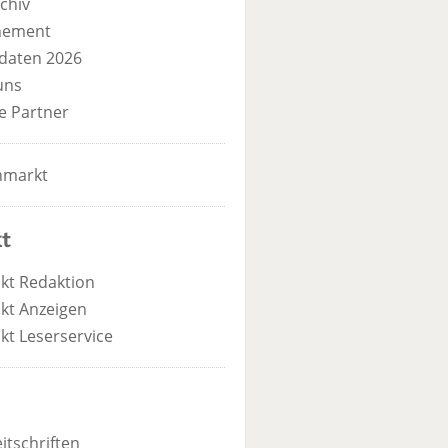
chiv
nement
daten 2026
uns
e Partner
nmarkt
t
kt Redaktion
kt Anzeigen
kt Leserservice
itschriften