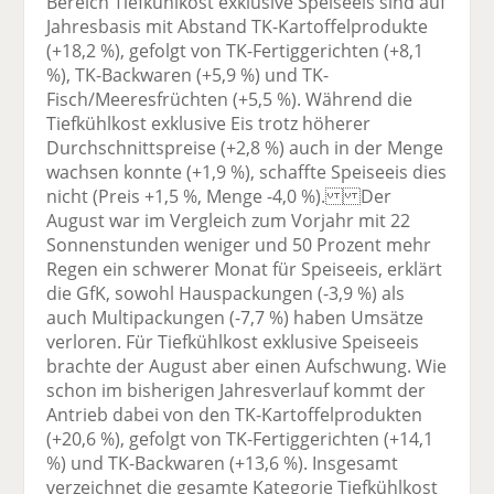
Bereich Tiefkühlkost exklusive Speiseeis sind auf
Jahresbasis mit Abstand TK-Kartoffelprodukte
(+18,2 %), gefolgt von TK-Fertiggerichten (+8,1
%), TK-Backwaren (+5,9 %) und TK-
Fisch/Meeresfrüchten (+5,5 %). Während die
Tiefkühlkost exklusive Eis trotz höherer
Durchschnittspreise (+2,8 %) auch in der Menge
wachsen konnte (+1,9 %), schaffte Speiseeis dies
nicht (Preis +1,5 %, Menge -4,0 %). Der
August war im Vergleich zum Vorjahr mit 22
Sonnenstunden weniger und 50 Prozent mehr
Regen ein schwerer Monat für Speiseeis, erklärt
die GfK, sowohl Hauspackungen (-3,9 %) als
auch Multipackungen (-7,7 %) haben Umsätze
verloren. Für Tiefkühlkost exklusive Speiseeis
brachte der August aber einen Aufschwung. Wie
schon im bisherigen Jahresverlauf kommt der
Antrieb dabei von den TK-Kartoffelprodukten
(+20,6 %), gefolgt von TK-Fertiggerichten (+14,1
%) und TK-Backwaren (+13,6 %). Insgesamt
verzeichnet die gesamte Kategorie Tiefkühlkost