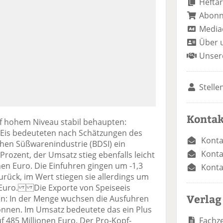
Heftar
Abon
Media
Über 
Unser
Stelle
Kontak
uf hohem Niveau stabil behaupten:
 Eis bedeuteten nach Schätzungen des
Konta
en Süßwarenindustrie (BDSI) ein
Konta
rozent, der Umsatz stieg ebenfalls leicht
nen Euro. Die Einfuhren gingen um -1,3
Konta
rück, im Wert stiegen sie allerdings um
n Euro. Die Exporte von Speiseeis
Verlag
en: In der Menge wuchsen die Ausfuhren
onnen. Im Umsatz bedeutete das ein Plus
Fachze
uf 485 Millionen Euro. Der Pro-Kopf-