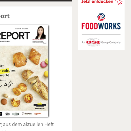
S
u
ort
c
h
e
 aus dem aktuellen Heft