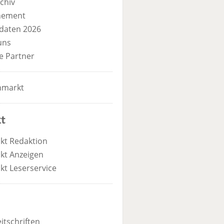
chiv
nement
daten 2026
uns
e Partner
nmarkt
t
kt Redaktion
kt Anzeigen
kt Leserservice
itschriften