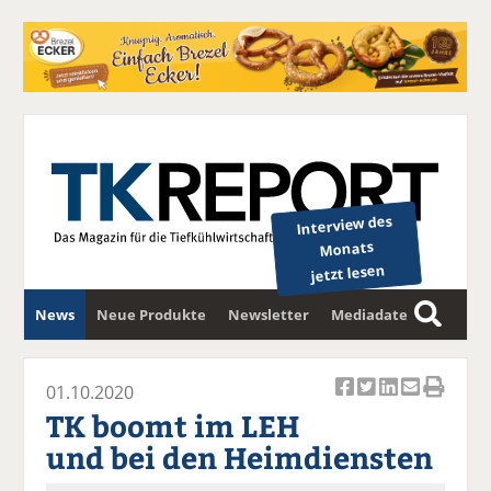
Interview des
Monats
jetzt lesen
News
Neue Produkte
Newsletter
Mediadaten
S
u
c
01.10.2020
Ar
Ar
Ar
Ar
Ar
h
TK boomt im LEH
ti
ti
ti
ti
ti
e
und bei den Heimdiensten
k
k
k
k
k
el
el
el
el
el