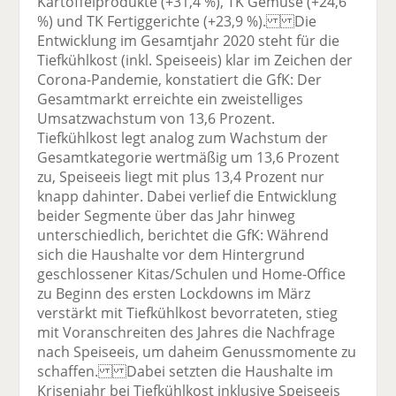
Kartoffelprodukte (+31,4 %), TK Gemüse (+24,6
%) und TK Fertiggerichte (+23,9 %). Die
Entwicklung im Gesamtjahr 2020 steht für die
Tiefkühlkost (inkl. Speiseeis) klar im Zeichen der
Corona-Pandemie, konstatiert die GfK: Der
Gesamtmarkt erreichte ein zweistelliges
Umsatzwachstum von 13,6 Prozent.
Tiefkühlkost legt analog zum Wachstum der
Gesamtkategorie wertmäßig um 13,6 Prozent
zu, Speiseeis liegt mit plus 13,4 Prozent nur
knapp dahinter. Dabei verlief die Entwicklung
beider Segmente über das Jahr hinweg
unterschiedlich, berichtet die GfK: Während
sich die Haushalte vor dem Hintergrund
geschlossener Kitas/Schulen und Home-Office
zu Beginn des ersten Lockdowns im März
verstärkt mit Tiefkühlkost bevorrateten, stieg
mit Voranschreiten des Jahres die Nachfrage
nach Speiseeis, um daheim Genussmomente zu
schaffen. Dabei setzten die Haushalte im
Krisenjahr bei Tiefkühlkost inklusive Speiseeis