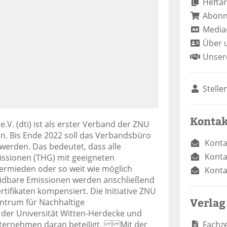
Heftar
Abon
Media
Über 
Unser
Stelle
Kontak
e.V. (dti) ist als erster Verband der ZNU
ten. Bis Ende 2022 soll das Verbandsbüro
Konta
t werden. Das bedeutet, dass alle
Konta
issionen (THG) mit geeigneten
rmieden oder so weit wie möglich
Konta
idbare Emissionen werden anschließend
rtifikaten kompensiert. Die Initiative ZNU
Verlag
ntrum für Nachhaltige
er Universität Witten-Herdecke und
Fachze
Unternehmen daran beteiligt. Mit der