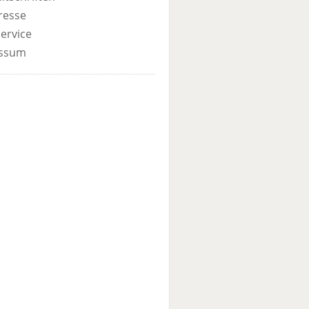
resse
ervice
ssum