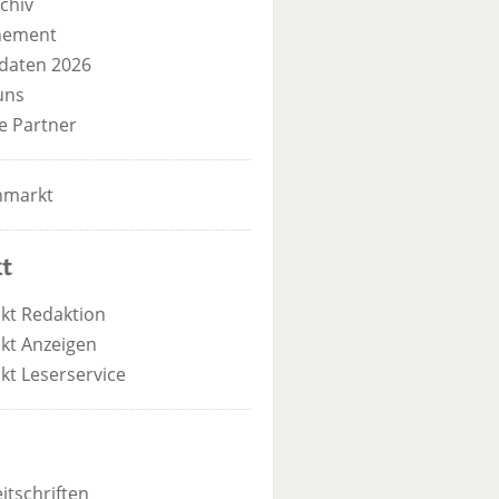
chiv
nement
daten 2026
uns
e Partner
nmarkt
t
kt Redaktion
kt Anzeigen
kt Leserservice
itschriften