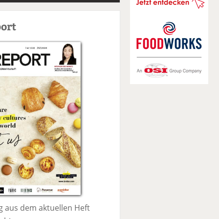
S
u
ort
c
h
e
 aus dem aktuellen Heft