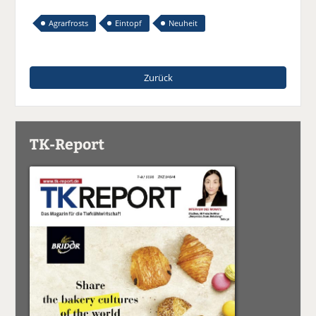
Agrarfrosts
Eintopf
Neuheit
Zurück
TK-Report