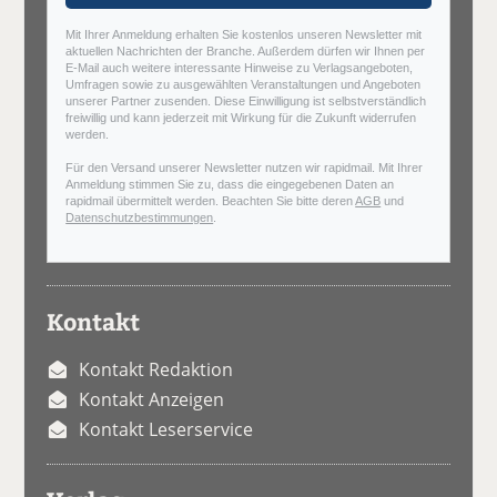
Mit Ihrer Anmeldung erhalten Sie kostenlos unseren Newsletter mit
aktuellen Nachrichten der Branche. Außerdem dürfen wir Ihnen per
E-Mail auch weitere interessante Hinweise zu Verlagsangeboten,
Umfragen sowie zu ausgewählten Veranstaltungen und Angeboten
unserer Partner zusenden. Diese Einwilligung ist selbstverständlich
freiwillig und kann jederzeit mit Wirkung für die Zukunft widerrufen
werden.
Für den Versand unserer Newsletter nutzen wir rapidmail. Mit Ihrer
Anmeldung stimmen Sie zu, dass die eingegebenen Daten an
rapidmail übermittelt werden. Beachten Sie bitte deren
AGB
und
Datenschutzbestimmungen
.
Kontakt
Kontakt Redaktion
Kontakt Anzeigen
Kontakt Leserservice