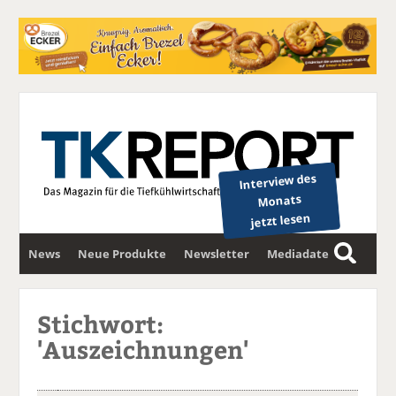
Interview des
Monats
jetzt lesen
News
Neue Produkte
Newsletter
Mediadaten
S
u
c
Stichwort:
h
'Auszeichnungen'
e