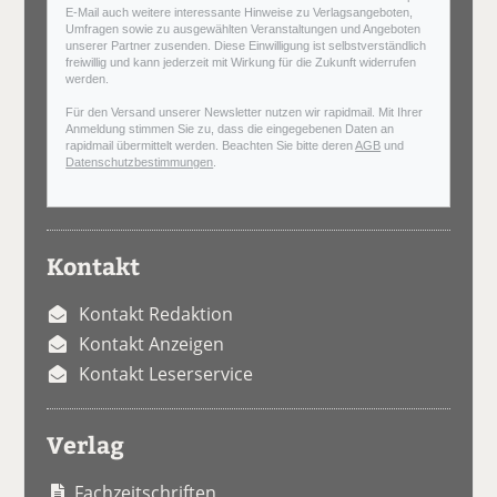
E-Mail auch weitere interessante Hinweise zu Verlagsangeboten,
Umfragen sowie zu ausgewählten Veranstaltungen und Angeboten
unserer Partner zusenden. Diese Einwilligung ist selbstverständlich
freiwillig und kann jederzeit mit Wirkung für die Zukunft widerrufen
werden.
Für den Versand unserer Newsletter nutzen wir rapidmail. Mit Ihrer
Anmeldung stimmen Sie zu, dass die eingegebenen Daten an
rapidmail übermittelt werden. Beachten Sie bitte deren
AGB
und
Datenschutzbestimmungen
.
Kontakt
Kontakt Redaktion
Kontakt Anzeigen
Kontakt Leserservice
Verlag
Fachzeitschriften