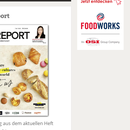
S
u
ort
c
h
e
 aus dem aktuellen Heft