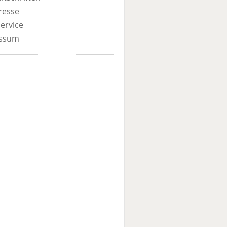
resse
ervice
ssum