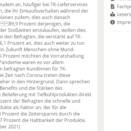
udem an, häufiger bei TK-Lieferservices
Fachp
gen, die ihr Einkaufsverhalten während der
Lesers
lanen zudem, dies auch danach
Impre
. 89,9 Prozent derjenigen, die
r Stoßzeiten einzukaufen, wollen dies
i den Befragten, die verstärkt auf TK-
6,1 Prozent an, dies auch weiter zu tun
h in Zukunft Menschen ohne Mund-
 Prozent möchten die Vorratshaltung
andemie waren es vor allem
en befragten KundInnen für TK-
die Zeit nach Corona treten diese
s eher in den Hintergrund. Dann sprechen
-Benefits und die Stärken des
e Belieferung mit Tiefkühlprodukten direkt
ozent der Befragten die schnelle und
ukte als Faktor an, der für die
3 Prozent die Zeitersparnis durch die
 Prozent die Haltbarkeit der Produkte.
ber 2021)