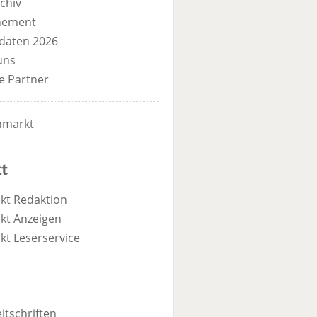
chiv
nement
daten 2026
uns
e Partner
nmarkt
t
kt Redaktion
kt Anzeigen
kt Leserservice
itschriften