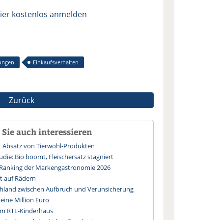
ier kostenlos anmelden
ungen
Einkaufsverhalten
Zurück
Sie auch interessieren
rt Absatz von Tierwohl-Produkten
die: Bio boomt, Fleischersatz stagniert
 Ranking der Markengastronomie 2026
st auf Rädern
chland zwischen Aufbruch und Verunsicherung
eine Million Euro
n im RTL-Kinderhaus