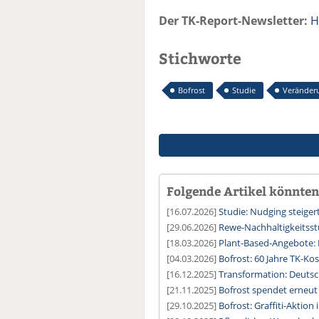
Der TK-Report-Newsletter:
H
Stichworte
Bofrost
Studie
Veränder
Folgende Artikel könnten 
[16.07.2026]
Studie: Nudging steige
[29.06.2026]
Rewe-Nachhaltigkeitsstu
[18.03.2026]
Plant-Based-Angebote:
[04.03.2026]
Bofrost: 60 Jahre TK-Ko
[16.12.2025]
Transformation: Deuts
[21.11.2025]
Bofrost spendet erneut 
[29.10.2025]
Bofrost: Graffiti-Aktio