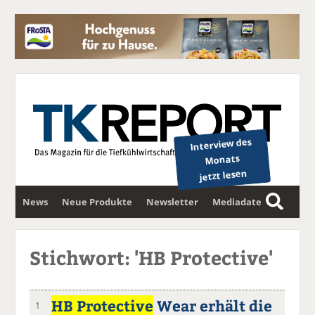
Interview des
Monats
jetzt lesen
News
Neue Produkte
Newsletter
Mediadaten
S
u
c
Stichwort: 'HB Protective'
h
e
HB Protective
Wear erhält die
1