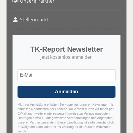
Unsere Partner
Stellenmarkt
TK-Report Newsletter
jetzt kostenlos anmelden
Anmelden
Mit Ihrer Anmeldung erhalten Sie kostenlos unseren Newsletter mit
aktuellen Nachrichten der Branche. Außerdem dürfen wir Ihnen per
E-Mail auch weitere interessante Hinweise zu Verlagsangeboten,
Umfragen sowie zu ausgewählten Veranstaltungen und Angeboten
unserer Partner zusenden. Diese Einwilligung ist selbstverständlich
freiwillig und kann jederzeit mit Wirkung für die Zukunft widerrufen
werden.