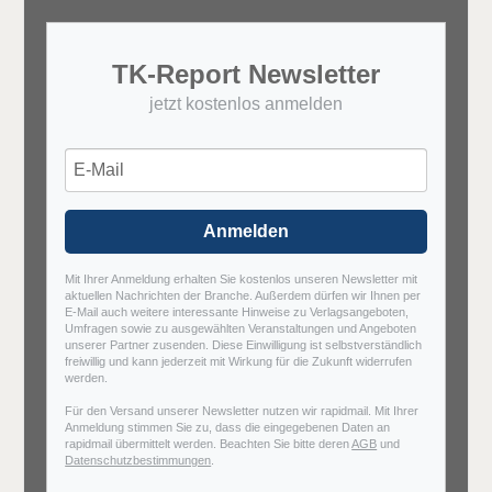
TK-Report Newsletter
jetzt kostenlos anmelden
Anmelden
Mit Ihrer Anmeldung erhalten Sie kostenlos unseren Newsletter mit
aktuellen Nachrichten der Branche. Außerdem dürfen wir Ihnen per
E-Mail auch weitere interessante Hinweise zu Verlagsangeboten,
Umfragen sowie zu ausgewählten Veranstaltungen und Angeboten
unserer Partner zusenden. Diese Einwilligung ist selbstverständlich
freiwillig und kann jederzeit mit Wirkung für die Zukunft widerrufen
werden.
Für den Versand unserer Newsletter nutzen wir rapidmail. Mit Ihrer
Anmeldung stimmen Sie zu, dass die eingegebenen Daten an
rapidmail übermittelt werden. Beachten Sie bitte deren
AGB
und
Datenschutzbestimmungen
.