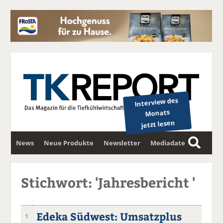
Interview des
Monats
jetzt lesen
News
Neue Produkte
Newsletter
Mediadaten
S
u
c
Stichwort: 'Jahresbericht '
h
e
Edeka Südwest: Umsatzplus
1