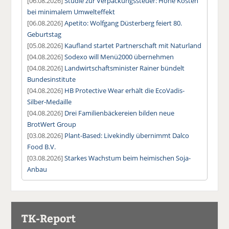
[06.08.2026]
Studie zur Verpackungssteuer: Hohe Kosten
bei minimalem Umwelteffekt
[06.08.2026]
Apetito: Wolfgang Düsterberg feiert 80.
Geburtstag
[05.08.2026]
Kaufland startet Partnerschaft mit Naturland
[04.08.2026]
Sodexo will Menü2000 übernehmen
[04.08.2026]
Landwirtschaftsminister Rainer bündelt
Bundesinstitute
[04.08.2026]
HB Protective Wear erhält die EcoVadis-
Silber-Medaille
[04.08.2026]
Drei Familienbäckereien bilden neue
BrotWert Group
[03.08.2026]
Plant-Based: Livekindly übernimmt Dalco
Food B.V.
[03.08.2026]
Starkes Wachstum beim heimischen Soja-
Anbau
TK-Report