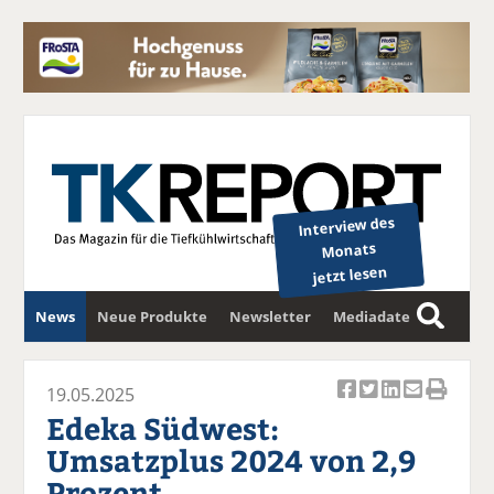
Interview des
Monats
jetzt lesen
News
Neue Produkte
Newsletter
Mediadaten
S
u
c
19.05.2025
Ar
Ar
Ar
Ar
Ar
h
Edeka Südwest:
ti
ti
ti
ti
ti
e
Umsatzplus 2024 von 2,9
k
k
k
k
k
Prozent
el
el
el
el
el