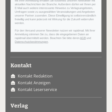
Mit Ihrer Anmeldung erhalten Sie kostenlos unseren Newsletter mit
aktuellen Nachrichten der Branche. Außerdem dürfen wir Ihnen per
E-Mail auch weitere interessante Hinweise zu Verlagsangeboten,
Umfragen sowie zu ausgewählten Veranstaltungen und Angeboten
unserer Partner zusenden. Diese Einwilligung ist selbstverständlich
freiwillig und kann jederzeit mit Wirkung für die Zukunft widerrufen
werden.
Für den Versand unserer Newsletter nutzen wir rapidmail. Mit Ihrer
Anmeldung stimmen Sie zu, dass die eingegebenen Daten an
rapidmail übermittelt werden. Beachten Sie bitte deren
AGB
und
Datenschutzbestimmungen
.
Kontakt
Kontakt Redaktion
Kontakt Anzeigen
Kontakt Leserservice
Verlag