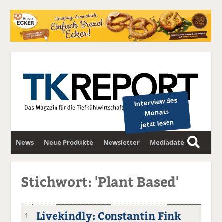
Interview des
Monats
jetzt lesen
News
Neue Produkte
Newsletter
Mediadaten
S
u
c
Stichwort: 'Plant Based'
h
e
Livekindly: Constantin Fink
1