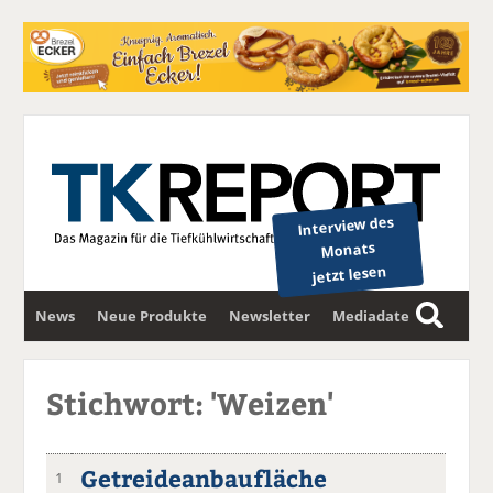
Interview des
Monats
jetzt lesen
News
Neue Produkte
Newsletter
Mediadaten
S
u
c
Stichwort: 'Weizen'
h
e
Getreideanbaufläche
1