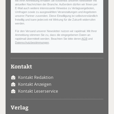
Mit Ihrer Anmeldung erhalten Sie kostenlos unseren Newsletter mit
aktuellen Nachrichten der Branche. Außerdem dürfen wir Ihnen per
E-Mail auch weitere interessante Hinweise zu Verlagsangeboten,
Umfragen sowie zu ausgewählten Veranstaltungen und Angeboten
unserer Partner zusenden. Diese Einwilligung ist selbstverständlich
freiwillig und kann jederzeit mit Wirkung für die Zukunft widerrufen
werden.
Für den Versand unserer Newsletter nutzen wir rapidmail. Mit Ihrer
Anmeldung stimmen Sie zu, dass die eingegebenen Daten an
rapidmail übermittelt werden. Beachten Sie bitte deren
AGB
und
Datenschutzbestimmungen
.
Kontakt
Kontakt Redaktion
Kontakt Anzeigen
Kontakt Leserservice
Verlag