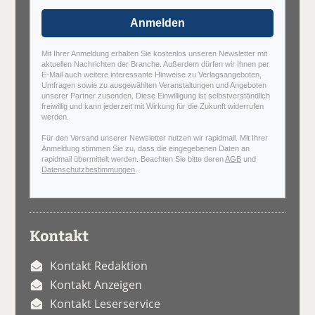
Anmelden
Mit Ihrer Anmeldung erhalten Sie kostenlos unseren Newsletter mit
aktuellen Nachrichten der Branche. Außerdem dürfen wir Ihnen per
E-Mail auch weitere interessante Hinweise zu Verlagsangeboten,
Umfragen sowie zu ausgewählten Veranstaltungen und Angeboten
unserer Partner zusenden. Diese Einwilligung ist selbstverständlich
freiwillig und kann jederzeit mit Wirkung für die Zukunft widerrufen
werden.
Für den Versand unserer Newsletter nutzen wir rapidmail. Mit Ihrer
Anmeldung stimmen Sie zu, dass die eingegebenen Daten an
rapidmail übermittelt werden. Beachten Sie bitte deren
AGB
und
Datenschutzbestimmungen
.
Kontakt
Kontakt Redaktion
Kontakt Anzeigen
Kontakt Leserservice