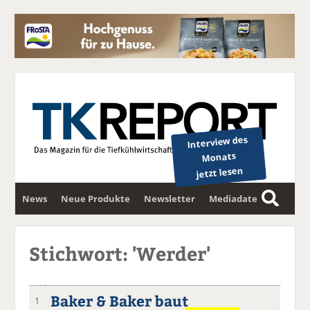
Interview des
Monats
jetzt lesen
News
Neue Produkte
Newsletter
Mediadaten
S
u
c
Stichwort: 'Werder'
h
e
Baker & Baker baut
1