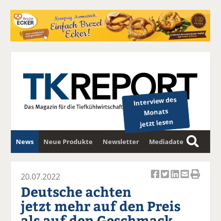
Interview des
Monats
jetzt lesen
News
Neue Produkte
Newsletter
Mediadaten
S
u
c
20.07.2022
Ar
Ar
Ar
Ar
Ar
h
Deutsche achten
ti
ti
ti
ti
ti
e
jetzt mehr auf den Preis
k
k
k
k
k
als auf den Geschmack
el
el
el
el
el