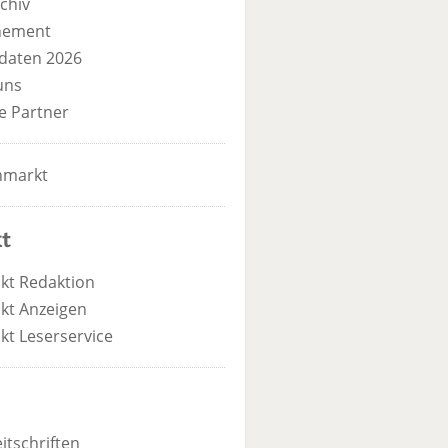
chiv
nement
daten 2026
uns
e Partner
nmarkt
t
kt Redaktion
kt Anzeigen
kt Leserservice
itschriften