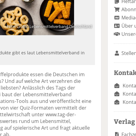
Heftar
Abon
Media
Über 
Foto/Grafik: Lebensmittelverband Deutschland
Unser
Stelle
odukte gibt es laut Lebensmittelverband in
Kontak
offelprodukte essen die Deutschen im
ss? Und auf welche Art verzehren die
Konta
iebsten? Anlässlich des Tags der
Konta
uli baut der Lebensmittelverband
ions-Tools aus und veröffentlicht eine
Konta
e von vier Quiz-Formaten vermittelt der
telwirtschaft unter www.tag-der-
Verlag
enswertes rund um Lebensmittel,
auf spielerische Art und fragt aktuelle
Fachze
r ab.