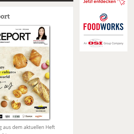
S
u
ort
c
h
e
 aus dem aktuellen Heft