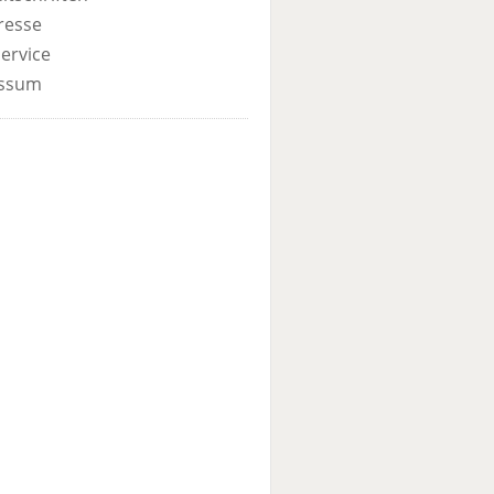
resse
ervice
ssum