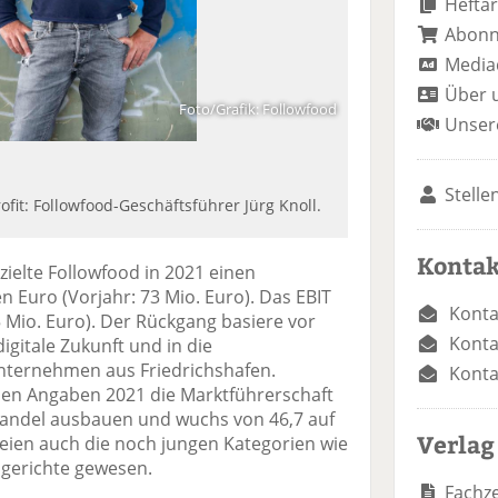
Heftar
Abon
Media
Über 
Foto/Grafik: Followfood
Unser
Stelle
ofit: Followfood-Geschäftsführer Jürg Knoll.
Kontak
ielte Followfood in 2021 einen
 Euro (Vorjahr: 73 Mio. Euro). Das EBIT
Konta
,5 Mio. Euro). Der Rückgang basiere vor
Konta
digitale Zukunft und in die
nternehmen aus Friedrichshafen.
Konta
nen Angaben 2021 die Marktführerschaft
ohandel ausbauen und wuchs von 46,7 auf
Verlag
seien auch die noch jungen Kategorien wie
lgerichte gewesen.
Fachze