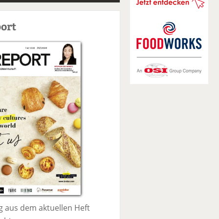
S
u
ort
c
h
e
 aus dem aktuellen Heft