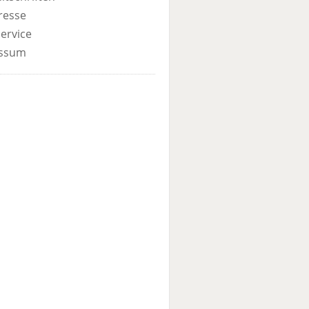
resse
ervice
ssum