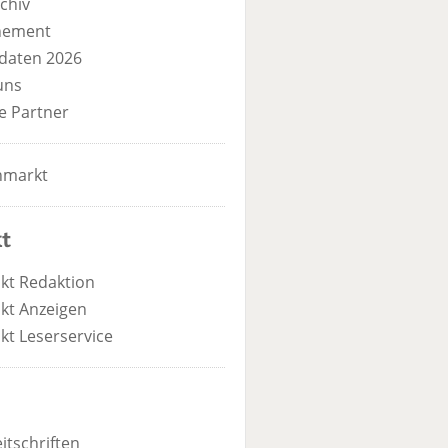
chiv
nement
daten 2026
uns
e Partner
nmarkt
t
kt Redaktion
kt Anzeigen
kt Leserservice
itschriften