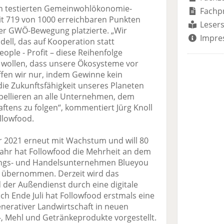
en testierten Gemeinwohlökonomie-
Fachp
mit 719 von 1000 erreichbaren Punkten
Lesers
der GWÖ-Bewegung platzierte. „Wir
Impre
ell, das auf Kooperation statt
eople - Profit – diese Reihenfolge
 wollen, dass unsere Ökosysteme vor
ffen wir nur, indem Gewinne kein
die Zukunftsfähigkeit unseres Planeten
ppellieren an alle Unternehmen, dem
ftens zu folgen“, kommentiert Jürg Knoll
ollowfood.
 2021 erneut mit Wachstum und will 80
 Jahr hat Followfood die Mehrheit an dem
ungs- und Handelsunternehmen Blueyou
o übernommen. Derzeit wird das
der Außendienst durch eine digitale
ach Ende Juli hat Followfood erstmals eine
nerativer Landwirtschaft in neuen
-, Mehl und Getränkeprodukte vorgestellt.