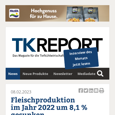
Interview des
Monats
jetzt lesen
News
Neue Produkte
Newsletter
Mediadaten
S
u
c
08.02.2023
Ar
Ar
Ar
Ar
Ar
h
Fleischproduktion
ti
ti
ti
ti
ti
e
im Jahr 2022 um 8,1 %
k
k
k
k
k
gesunken
el
el
el
el
el