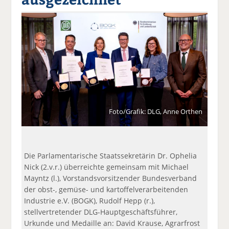
a
t
a
p
D
uf
wi
uf
er
ru
F
tt
Li
E
ck
ac
er
n
m
e
e
n
k
ai
n
b
e
l
o
di
v
o
n
er
k
te
se
te
il
n
Foto/Grafik: DLG, Anne Orthen
il
e
d
e
n
e
n
n
Die Parlamentarische Staatssekretärin Dr. Ophelia
Nick (2.v.r.) überreichte gemeinsam mit Michael
Mayntz (l.), Vorstandsvorsitzender Bundesverband
der obst-, gemüse- und kartoffelverarbeitenden
Industrie e.V. (BOGK), Rudolf Hepp (r.),
stellvertretender DLG-Hauptgeschäftsführer,
Urkunde und Medaille an: David Krause, Agrarfrost