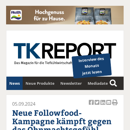
Interview des
Monats
jetzt lesen
News
Neue Produkte
Newsletter
Mediadaten
S
u
c
05.09.2024
Ar
Ar
Ar
Ar
Ar
h
Neue Followfood-
ti
ti
ti
ti
ti
e
Kampagne kämpft gegen
k
k
k
k
k
das Ohnmachtsgefühl
el
el
el
el
el