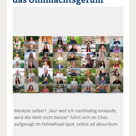
a
t
a
p
D
uf
wi
uf
er
ru
F
tt
Li
E
ck
ac
er
n
m
e
e
n
k
ai
n
b
e
l
o
di
v
o
n
er
k
te
se
te
il
n
il
e
d
e
n
e
n
n
Foto/Grafik: Screenshot Followfood-Kampagne
Merkste selber? „Nur weil ich nachhaltig einkaufe,
wird die Welt nicht besser“ führt sich im Chor,
aufgesagt im Followfood-Spot, selbst ad absurdum.