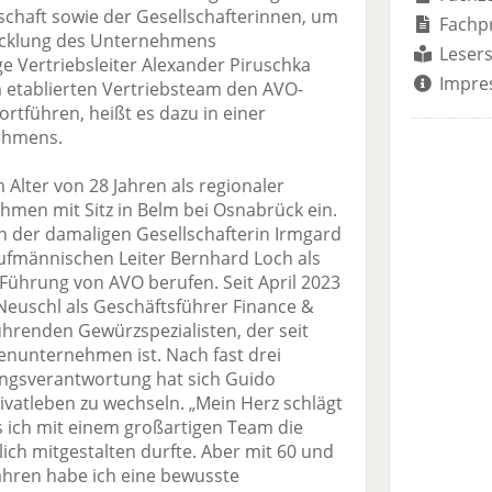
schaft sowie der Gesellschafterinnen, um
Fachp
wicklung des Unternehmens
Lesers
ge Vertriebsleiter Alexander Piruschka
Impre
etablierten Vertriebsteam den AVO-
rtführen, heißt es dazu in einer
ehmens.
Alter von 28 Jahren als regionaler
hmen mit Sitz in Belm bei Osnabrück ein.
on der damaligen Gesellschafterin Irmgard
fmännischen Leiter Bernhard Loch als
 Führung von AVO berufen. Seit April 2023
euschl als Geschäftsführer Finance &
hrenden Gewürzspezialisten, der seit
enunternehmen ist. Nach fast drei
ungsverantwortung hat sich Guido
vatleben zu wechseln. „Mein Herz schlägt
ss ich mit einem großartigen Team die
ch mitgestalten durfte. Aber mit 60 und
Jahren habe ich eine bewusste