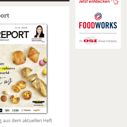
S
u
ort
c
h
e
 aus dem aktuellen Heft