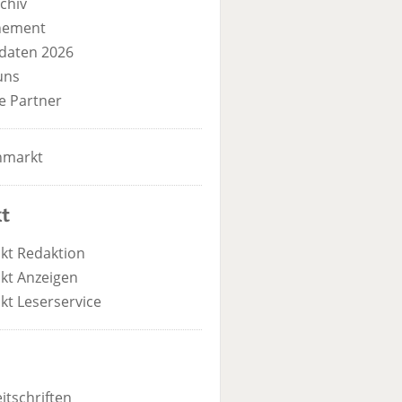
chiv
nement
daten 2026
uns
e Partner
nmarkt
t
kt Redaktion
kt Anzeigen
kt Leserservice
itschriften