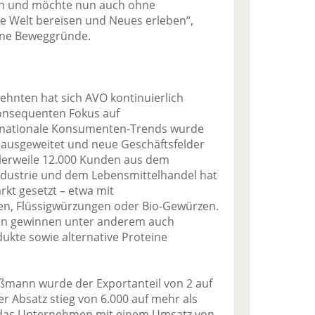
en und möchte nun auch ohne
ie Welt bereisen und Neues erleben“,
ne Beweggründe.
ehnten hat sich AVO kontinuierlich
konsequenten Fokus auf
rnationale Konsumenten-Trends wurde
t ausgeweitet und neue Geschäftsfelder
ttlerweile 12.000 Kunden aus dem
ndustrie und dem Lebensmittelhandel hat
kt gesetzt – etwa mit
, Flüssigwürzungen oder Bio-Gewürzen.
en gewinnen unter anderem auch
ukte sowie alternative Proteine
ßmann wurde der Exportanteil von 2 auf
er Absatz stieg von 6.000 auf mehr als
 das Unternehmen mit einem Umsatz von