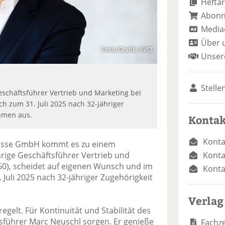
Heftar
Abon
Media
Über 
Foto/Grafik: AVO
Unser
Stelle
chäftsführer Vertrieb und Marketing bei
h zum 31. Juli 2025 nach 32-jähriger
hmen aus.
Kontak
Konta
eisse GmbH kommt es zu einem
Konta
rige Geschäftsführer Vertrieb und
0), scheidet auf eigenen Wunsch und im
Konta
Juli 2025 nach 32-jähriger Zugehörigkeit
Verlag
egelt. Für Kontinuität und Stabilität des
führer Marc Neuschl sorgen. Er genieße
Fachze