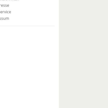
resse
ervice
ssum