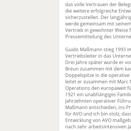
das volle Vertrauen der Beleg
die weitere erfolgreiche Ent
sicherzustellen. Der langjähri
werde gemeinsam mit seinem 
Vertrieb in gewohnter Weise fo
Pressemitteilung des Untern
Guido Maßmann stieg 1993 im 
Vertriebsleiter in das Unterne
Drei Jahre später wurde er v
Breun zusammen mit dem kau
Doppelspitze in die operative
leitet er zusammen mit Marc N
Operations den europaweit fü
1921 ein unabhängiges Famili
Jahrzehnten operativer Führ
Maßmann entschieden, ins Pri
für AVO und ich bin stolz, da
Entwicklung von AVO maßgebli
nach sehr arbeitsintensiven 