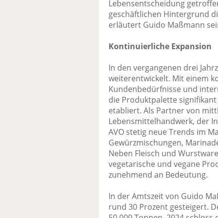
Lebensentscheidung getroff
geschäftlichen Hintergrund d
erläutert Guido Maßmann sei
Kontinuierliche Expansion
In den vergangenen drei Jahrz
weiterentwickelt. Mit einem 
Kundenbedürfnisse und inte
die Produktpalette signifikan
etabliert. Als Partner von mi
Lebensmittelhandwerk, der I
AVO stetig neue Trends im Mar
Gewürzmischungen, Marinaden
Neben Fleisch und Wurstwar
vegetarische und vegane Prod
zunehmend an Bedeutung.
In der Amtszeit von Guido Ma
rund 30 Prozent gesteigert. D
50.000 Tonnen. 2024 schloss