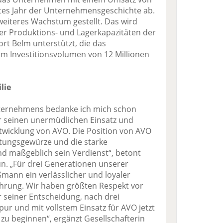
hstes Jahr der Unternehmensgeschichte ab.
weiteres Wachstum gestellt. Das wird
er Produktions- und Lagerkapazitäten der
t Belm unterstützt, die das
m Investitionsvolumen von 12 Millionen
lie
ernehmens bedanke ich mich schon
 seinen unermüdlichen Einsatz und
ntwicklung von AVO. Die Position von AVO
itungsgewürze und die starke
nd maßgeblich sein Verdienst“, betont
un. „Für drei Generationen unserer
mann ein verlässlicher und loyaler
ührung. Wir haben größten Respekt vor
r seiner Entscheidung, nach drei
ur und mit vollstem Einsatz für AVO jetzt
zu beginnen“, ergänzt Gesellschafterin