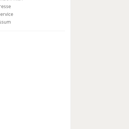
resse
ervice
ssum