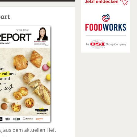
S
u
ort
c
h
e
 aus dem aktuellen Heft