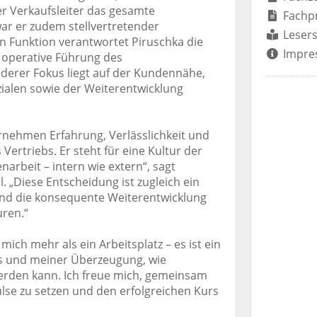
er Verkaufsleiter das gesamte
Fachp
ar er zudem stellvertretender
Lesers
uen Funktion verantwortet Piruschka die
Impre
 operative Führung des
nderer Fokus liegt auf der Kundennähe,
alen sowie der Weiterentwicklung
rnehmen Erfahrung, Verlässlichkeit und
Vertriebs. Er steht für eine Kultur der
rbeit – intern wie extern“, sagt
 „Diese Entscheidung ist zugleich ein
 und die konsequente Weiterentwicklung
uren.“
mich mehr als ein Arbeitsplatz – es ist ein
es und meiner Überzeugung, wie
erden kann. Ich freue mich, gemeinsam
se zu setzen und den erfolgreichen Kurs