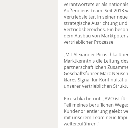
verantwortete er als national
Außendienstteam. Seit 2018 w
Vertriebsleiter. In seiner ne
strategische Ausrichtung und
Vertriebsbereiches. Ein beso
dem Ausbau von Marktpotenzi
vertrieblicher Prozesse.
„Mit Alexander Piruschka übe
Marktkenntnis die Leitung des 
partnerschaftlichen Zusammena
Geschäftsführer Marc Neuschl.
klares Signal für Kontinuität
unserer vertrieblichen Strukt
Piruschka betont: „AVO ist für 
Teil meines beruflichen Weg
Kundenorientierung gelebt w
mit unserem Team neue Impul
weiterzuführen.“