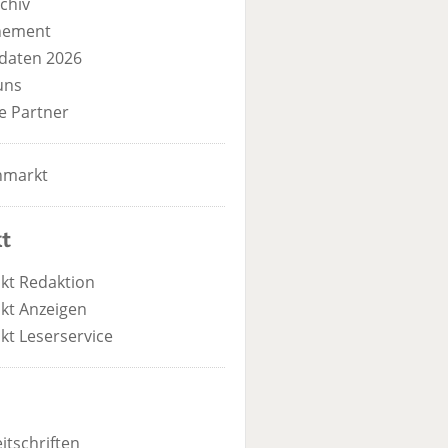
chiv
nement
daten 2026
uns
e Partner
nmarkt
t
kt Redaktion
kt Anzeigen
kt Leserservice
itschriften