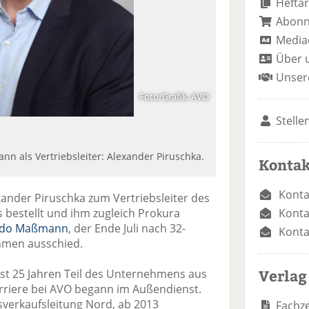
Heftar
Abon
Media
Über 
Unser
Foto/Grafik: AVO
Stelle
n als Vertriebsleiter: Alexander Piruschka.
Kontak
Konta
xander Piruschka zum Vertriebsleiter des
Konta
 bestellt und ihm zugleich Prokura
ido Maßmann
, der Ende Juli nach 32-
Konta
ehmen ausschied.
Verlag
fast 25 Jahren Teil des Unternehmens aus
rriere bei AVO begann im Außendienst.
verkaufsleitung Nord, ab 2013
Fachze