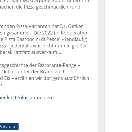
ee-Cream-Mascarpone-Spots, Amarettini-
achen die Pizza geschmacklich rund,
enden Pizza-Varianten hat Dr. Oetker
en gesammelt. Die 2022 (in Kooperation
e Pizza Bastoncini di Pesce' – landläufig
zza
– jedenfalls war nicht nur ein großer
rall ratzfatz ausverkauft...
gsgeschichte der Ristorante-Range –
. Oetker unter der Brand auch
d Eis – erzählen wir übrigens ausführlich
en
.
ier kostenlos anmelden
Ristorante