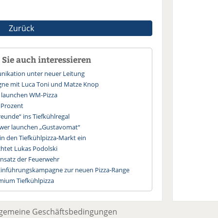
Zurück
Sie auch interessieren
ikation unter neuer Leitung
agne mit Luca Toni und Matze Knop
 launchen WM-Pizza
 Prozent
reunde“ ins Tiefkühlregal
wer launchen „Gustavomat“
h in den Tiefkühlpizza-Markt ein
chtet Lukas Podolski
insatz der Feuerwehr
 Einführungskampagne zur neuen Pizza-Range
emium Tiefkühlpizza
lgemeine Geschäftsbedingungen