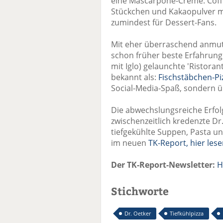
eine Mascarpone-Creme. Coff
Stückchen und Kakaopulver m
zumindest für Dessert-Fans.
Mit eher überraschend anmut
schon früher beste Erfahrung
mit Iglo) gelaunchte 'Ristorant
bekannt als:
Fischstäbchen-Pi
Social-Media-Spaß, sondern übe
Die abwechslungsreiche Erfol
zwischenzeitlich kredenzte Dr
tiefgekühlte Suppen, Pasta un
im neuen
TK-Report, hier les
Der TK-Report-Newsletter:
H
Stichworte
Dr. Oetker
Tiefkühlpizza