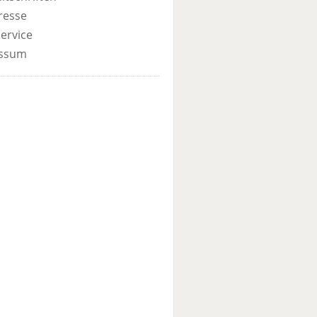
resse
ervice
ssum