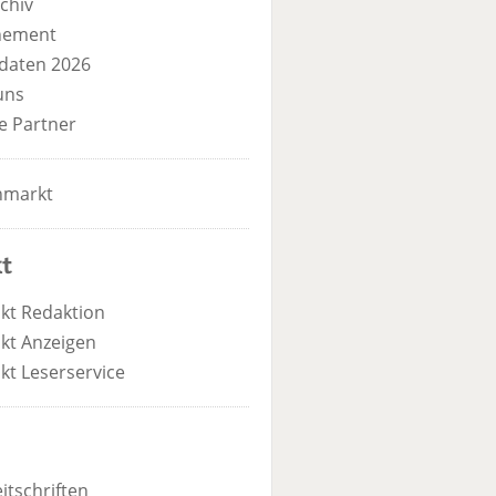
chiv
nement
daten 2026
uns
e Partner
nmarkt
t
kt Redaktion
kt Anzeigen
kt Leserservice
itschriften