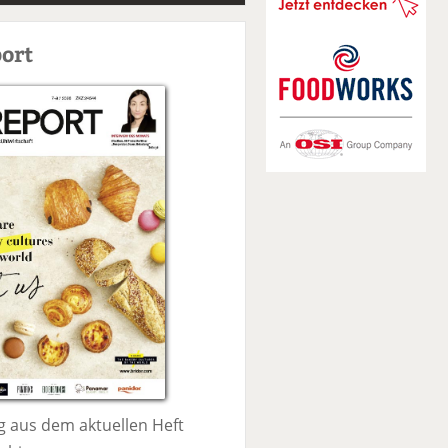
S
u
ort
c
h
e
 aus dem aktuellen Heft