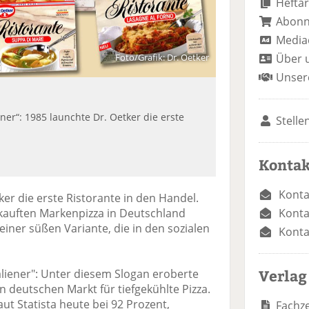
Heftar
Abon
Media
Über 
Foto/Grafik: Dr. Oetker
Unser
er“: 1985 launchte Dr. Oetker die erste
Stelle
Kontak
Konta
ker die erste Ristorante in den Handel.
Konta
kauften Markenpizza in Deutschland
t einer süßen Variante, die in den sozialen
Konta
Verlag
liener": Unter diesem Slogan eroberte
n deutschen Markt für tiefgekühlte Pizza.
ut Statista heute bei 92 Prozent,
Fachze