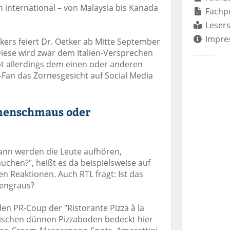
 international – von Malaysia bis Kanada
Fachp
Lesers
Impre
kers feiert Dr. Oetker ab Mitte September
 Diese wird zwar dem Italien-Versprechen
rbt allerdings dem einen oder anderen
a-Fan das Zornesgesicht auf Social Media
menschmaus oder
Wann werden die Leute aufhören,
auchen?", heißt es da beispielsweise auf
en Reaktionen. Auch RTL fragt: Ist das
engraus?
en PR-Coup der "Ristorante Pizza à la
pischen dünnen Pizzaboden bedeckt hier