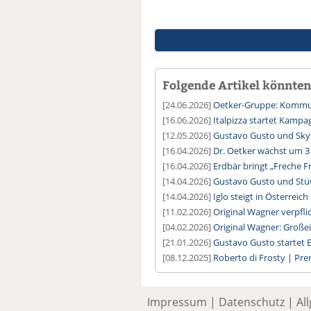
Folgende Artikel könnten 
[24.06.2026]
Oetker-Gruppe: Kommun
[16.06.2026]
Italpizza startet Kamp
[12.05.2026]
Gustavo Gusto und Sky
[16.04.2026]
Dr. Oetker wächst um 3
[16.04.2026]
Erdbär bringt „Freche F
[14.04.2026]
Gustavo Gusto und Stü
[14.04.2026]
Iglo steigt in Österreic
[11.02.2026]
Original Wagner verpfli
[04.02.2026]
Original Wagner: Große
[21.01.2026]
Gustavo Gusto startet
[08.12.2025]
Roberto di Frosty | Pr
Impressum
|
Datenschutz
|
Al