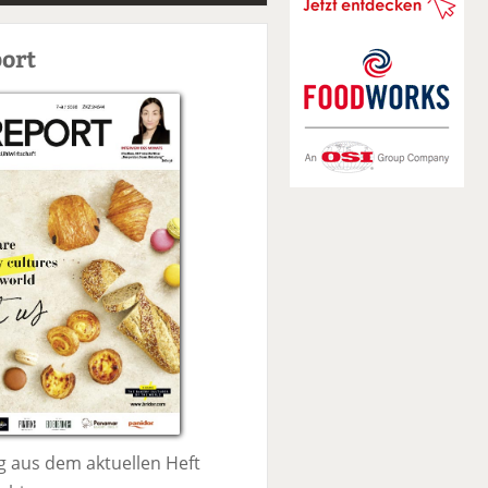
S
u
ort
c
h
e
 aus dem aktuellen Heft