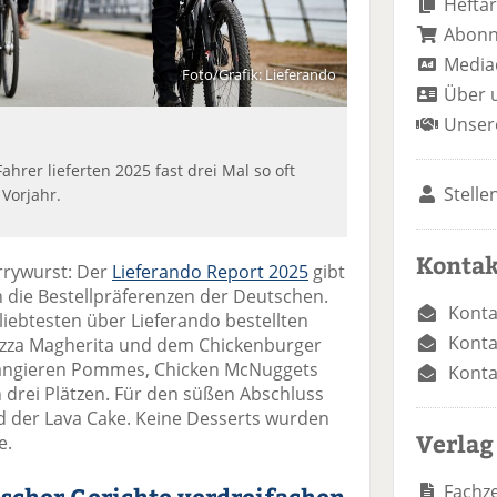
Heftar
Abon
Media
Foto/Grafik: Lieferando
Über 
Unser
rer lieferten 2025 fast drei Mal so oft
Stelle
Vorjahr.
Kontak
rrywurst: Der
Lieferando Report 2025
gibt
n die Bestellpräferenzen der Deutschen.
Konta
liebtesten über Lieferando bestellten
Konta
izza Magherita und dem Chickenburger
 rangieren Pommes, Chicken McNuggets
Konta
n drei Plätzen. Für den süßen Abschluss
d der Lava Cake. Keine Desserts wurden
Verlag
e.
Fachze
scher Gerichte verdreifachen