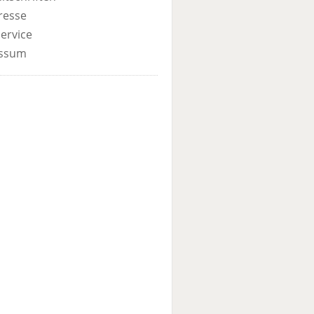
resse
ervice
ssum