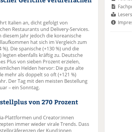
Fachp
Lesers
Impre
rt Italien an, dicht gefolgt von
chen Restaurants und Delivery-Services.
 diesem Jahr jedoch die koreanische
llaufkommen hat sich im Vergleich zum
4 %). Die spanische (+130 %) und die
 legten ebenfalls kräftig zu. Deutsche
nes Plus von sieben Prozent erzielen,
imlichen Helden hervor: Die gute alte
 mehr als doppelt so oft (+121 %)
ahr. Der Tag mit den meisten Bestellung
uar – ein Sonntag.
tellplus von 270 Prozent
ia-Plattformen und Creator:innen
pten immer wieder virale Trends. Dass
estellpräferenzen der Kund:innen