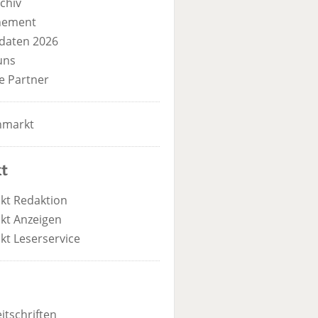
chiv
nement
daten 2026
uns
e Partner
nmarkt
t
kt Redaktion
kt Anzeigen
kt Leserservice
itschriften