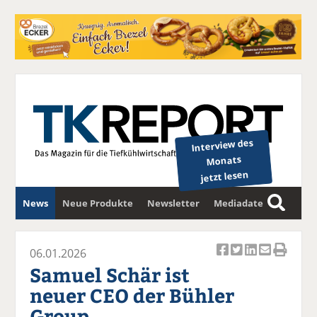
Interview des
Monats
jetzt lesen
News
Neue Produkte
Newsletter
Mediadaten
S
u
c
06.01.2026
Ar
Ar
Ar
Ar
Ar
h
Samuel Schär ist
ti
ti
ti
ti
ti
e
neuer CEO der Bühler
k
k
k
k
k
Group
el
el
el
el
el