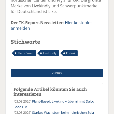
nordischen Länder und Fry’s für UK. Die größte
Marke von Livekindly und Schwerpunktmarke
für Deutschland ist Like.
Der TK-Report-Newsletter:
Hier kostenlos
anmelden
Stichworte
Plant-Based
Livekindly
Endori
Zurück
Folgende Artikel könnten Sie auch
interessieren
[03.08.2026]
Plant-Based: Livekindly übernimmt Dalco
Food B.V.
[03.08.2026]
Starkes Wachstum beim heimischen Soja-