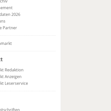
chiv
nement
daten 2026
uns
e Partner
nmarkt
t
kt Redaktion
kt Anzeigen
kt Leserservice
itschriften