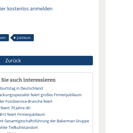
ier kostenlos anmelden
aren
Jubiläum
Zurück
Sie auch interessieren
Geburtstag in Deutschland
ackungsspezialist feiert großes Firmenjubiläum
der Foodservice-Branche feiert
feiert 70 Jahre dti
 B+S feiert Firmenjubiläum
mt Gesamtgeschäftsführung der Bakerman Gruppe
ler Tiefkühlstandort