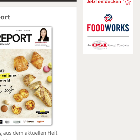
S
u
ort
c
h
e
 aus dem aktuellen Heft