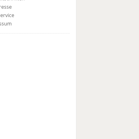
resse
ervice
ssum