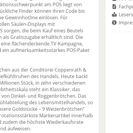
Aktionsschwerpunkt am POS liegt von
Fachp
Glückliche Finder können ihren Code bis
Lesers
ne Gewinnhotline einlösen. Für
Impre
llen Säulen-Displays mit
sorgen, die beim Kauf eines Beutels
als Gratiszugabe erhältlich sind. Die
h eine flächendeckende TV-Kampagne,
 ein aufmerksamkeitsstarkes POS-Paket
tchen aus der Conditorei Coppenrath &
Tiefkühltruhen des Handels. Heute backt
Millionen Stück, in zehn verschiedenen
btheitsskala steht ein Klassiker, das
t von Dinkel- und Roggenbrötchen. Das
fkühlabteilung des Lebensmittelhandels, so
Unsere Goldstücke – 9 Weizenbrötchen“
otationsstärkste Markenartikel innerhalb
nd zudem die höchste Wiederkaufsrate
land aufweisen.