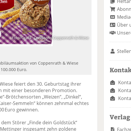
Heftar
Abon
Media
Über 
Unser
Foto/Grafik: Conditorei Coppenrath & Wiese
Stelle
Jubiläumsaktion von Coppenrath & Wiese
Kontak
 100.000 Euro.
Konta
iese feiert den 30. Geburtstag ihrer
Konta
n mit einer besonderen Promotion.
e“-Brötchensorten „Weizen“, „Dinkel“,
Konta
e „Kaiser-Semmeln“ können zehnmal echtes
000 Euro gewinnen.
Verlag
t dem Störer „Finde dein Goldstück“
e Mettinger insgesamt zehn goldene
Fachze