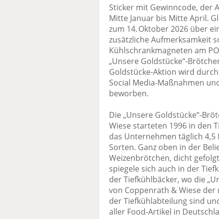
Sticker mit Gewinncode, der 
Mitte Januar bis Mitte April. 
zum 14. Oktober 2026 über ei
zusätzliche Aufmerksamkeit so
Kühlschrankmagneten am POS 
„Unsere Goldstücke“-Brötchen 
Goldstücke-Aktion wird durc
Social Media-Maßnahmen und
beworben.
Die „Unsere Goldstücke“-Brö
Wiese starteten 1996 in den 
das Unternehmen täglich 4,5 
Sorten. Ganz oben in der Belie
Weizenbrötchen, dicht gefolg
spiegele sich auch in der Tie
der Tiefkühlbäcker, wo die „
von Coppenrath & Wiese der r
der Tiefkühlabteilung sind u
aller Food-Artikel in Deutsch