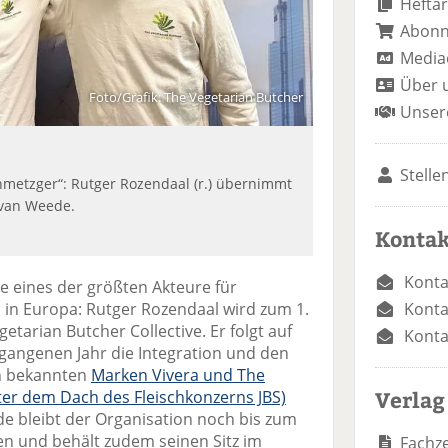
Heftar
Abon
Media
Über 
Foto/Grafik: The Vegetarian Butcher
Unser
Stelle
metzger“: Rutger Rozendaal (r.) übernimmt
 van Weede.
Kontak
Konta
e eines der größten Akteure für
Konta
en in Europa: Rutger Rozendaal wird zum 1.
tarian Butcher Collective. Er folgt auf
Konta
gangenen Jahr die Integration und den
n bekannten
Marken Vivera und The
Verlag
ter dem Dach des Fleischkonzerns JBS)
e bleibt der Organisation noch bis zum
en und behält zudem seinen Sitz im
Fachze