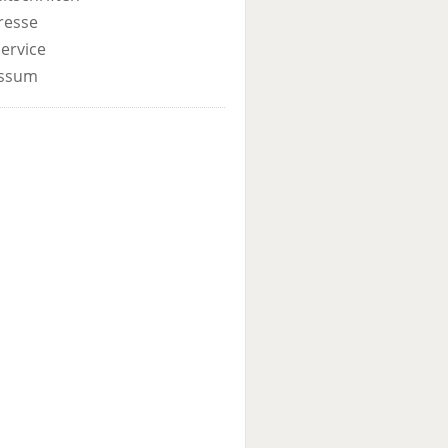
resse
ervice
ssum