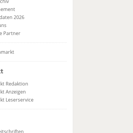
chiv
nement
daten 2026
uns
e Partner
nmarkt
t
kt Redaktion
kt Anzeigen
kt Leserservice
itschriften