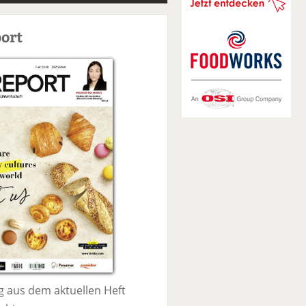
S
u
ort
c
h
e
 aus dem aktuellen Heft