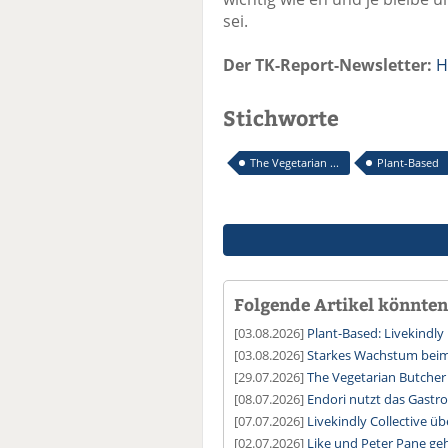
sei.
Der TK-Report-Newsletter:
H
Stichworte
The Vegetarian ...
Plant-Based
Folgende Artikel könnten 
[03.08.2026]
Plant-Based: Livekindl
[03.08.2026]
Starkes Wachstum beim
[29.07.2026]
The Vegetarian Butcher
[08.07.2026]
Endori nutzt das Gast
[07.07.2026]
Livekindly Collective 
[02.07.2026]
Like und Peter Pane geh