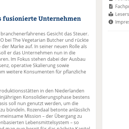
Fachp
Lesers
s fusionierte Unternehmen
Impre
 branchenerfahrenes Gesicht das Steuer.
CCO bei The Vegetarian Butcher und rückte
der Marke auf. In seiner neuen Rolle als
soll er das Unternehmen nun in die
en. Im Fokus stehen dabei der Ausbau
enz, operative Skalierung sowie
um weitere Konsumenten für pflanzliche
roduktionsstätten in den Niederlanden
 einjährigen Konsolidierungsphase bestens
Basis soll nun genutzt werden, um die
 zu bündeln. Rozendaal betonte anlässlich
gemeinsame Mission – der Übergang zu
enbasierten Lebensmittelsystem – so
und man nun bereit für das nächste Kapitel