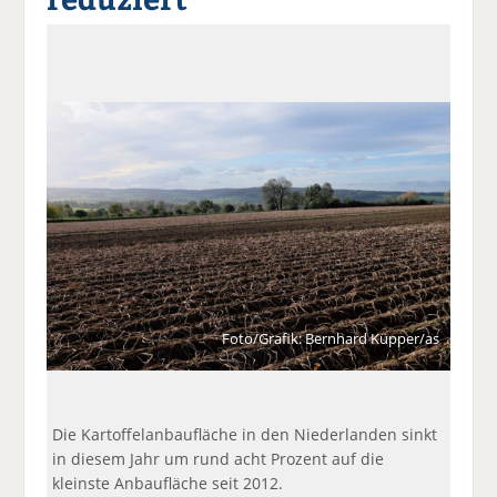
a
t
a
p
D
uf
wi
uf
er
ru
F
tt
Li
E
ck
ac
er
n
m
e
e
n
k
ai
n
b
e
l
o
di
v
o
n
er
k
te
se
te
il
n
il
e
d
e
n
e
n
n
Foto/Grafik: Bernhard Küpper/as
Die Kartoffelanbaufläche in den Niederlanden sinkt
in diesem Jahr um rund acht Prozent auf die
kleinste Anbaufläche seit 2012.