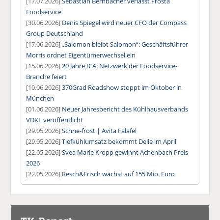
[17.07.2026]
Sebastian Bernbacher verlässt Frosta
Foodservice
[30.06.2026]
Denis Spiegel wird neuer CFO der Compass
Group Deutschland
[17.06.2026]
„Salomon bleibt Salomon“: Geschäftsführer
Morris ordnet Eigentümerwechsel ein
[15.06.2026]
20 Jahre ICA: Netzwerk der Foodservice-
Branche feiert
[10.06.2026]
370Grad Roadshow stoppt im Oktober in
München
[01.06.2026]
Neuer Jahresbericht des Kühlhausverbands
VDKL veröffentlicht
[29.05.2026]
Schne-frost | Avita Falafel
[29.05.2026]
Tiefkühlumsatz bekommt Delle im April
[22.05.2026]
Svea Marie Kropp gewinnt Achenbach Preis
2026
[22.05.2026]
Resch&Frisch wächst auf 155 Mio. Euro