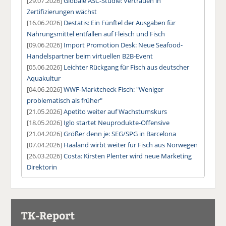
[29.07.2026]
Globale ASC-Studie: Vertrauen in
Zertifizierungen wächst
[16.06.2026]
Destatis: Ein Fünftel der Ausgaben für
Nahrungsmittel entfallen auf Fleisch und Fisch
[09.06.2026]
Import Promotion Desk: Neue Seafood-
Handelspartner beim virtuellen B2B-Event
[05.06.2026]
Leichter Rückgang für Fisch aus deutscher
Aquakultur
[04.06.2026]
WWF-Marktcheck Fisch: "Weniger
problematisch als früher"
[21.05.2026]
Apetito weiter auf Wachstumskurs
[18.05.2026]
Iglo startet Neuprodukte-Offensive
[21.04.2026]
Größer denn je: SEG/SPG in Barcelona
[07.04.2026]
Haaland wirbt weiter für Fisch aus Norwegen
[26.03.2026]
Costa: Kirsten Plenter wird neue Marketing
Direktorin
TK-Report