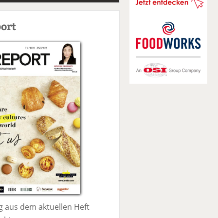
S
u
ort
c
h
e
 aus dem aktuellen Heft