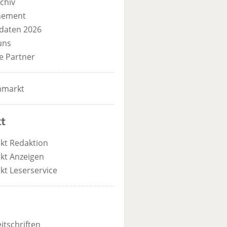
chiv
nement
daten 2026
uns
e Partner
nmarkt
t
kt Redaktion
kt Anzeigen
kt Leserservice
itschriften