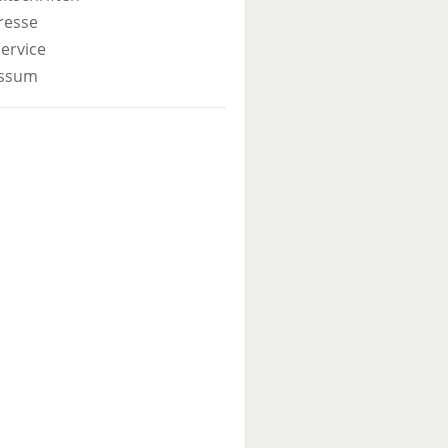
resse
ervice
ssum