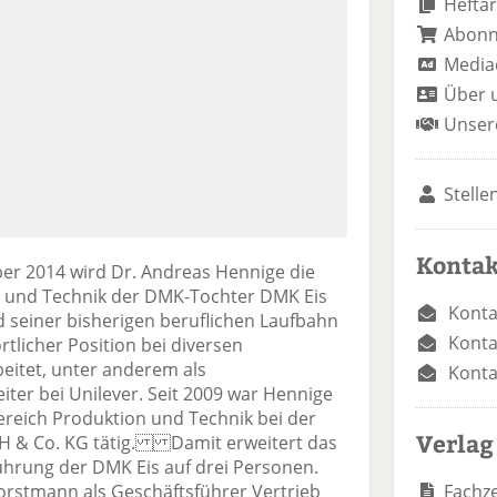
Heftar
Abon
Media
Über 
Unser
Stelle
Kontak
r 2014 wird Dr. Andreas Hennige die
 und Technik der DMK-Tochter DMK Eis
Konta
einer bisherigen beruflichen Laufbahn
Konta
rtlicher Position bei diversen
eitet, unter anderem als
Konta
iter bei Unilever. Seit 2009 war Hennige
ereich Produktion und Technik bei der
Verlag
H & Co. KG tätig. Damit erweitert das
hrung der DMK Eis auf drei Personen.
Fachze
orstmann als Geschäftsführer Vertrieb