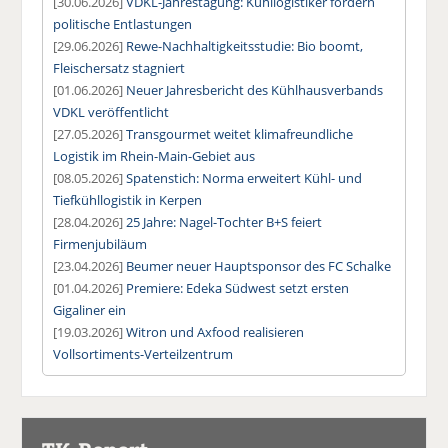
[30.06.2026]
VDKL-Jahrestagung: Kühllogistiker fordern
politische Entlastungen
[29.06.2026]
Rewe-Nachhaltigkeitsstudie: Bio boomt,
Fleischersatz stagniert
[01.06.2026]
Neuer Jahresbericht des Kühlhausverbands
VDKL veröffentlicht
[27.05.2026]
Transgourmet weitet klimafreundliche
Logistik im Rhein-Main-Gebiet aus
[08.05.2026]
Spatenstich: Norma erweitert Kühl- und
Tiefkühllogistik in Kerpen
[28.04.2026]
25 Jahre: Nagel-Tochter B+S feiert
Firmenjubiläum
[23.04.2026]
Beumer neuer Hauptsponsor des FC Schalke
[01.04.2026]
Premiere: Edeka Südwest setzt ersten
Gigaliner ein
[19.03.2026]
Witron und Axfood realisieren
Vollsortiments-Verteilzentrum