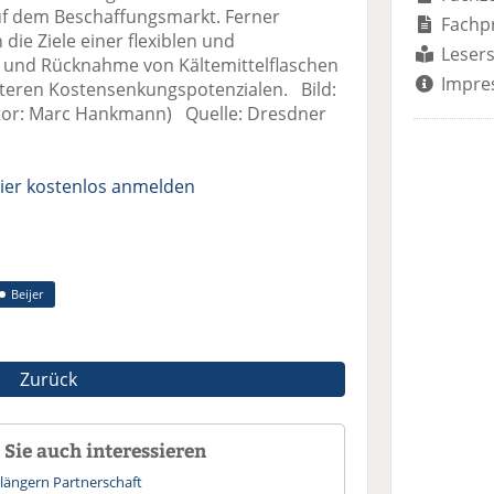
f dem Beschaffungsmarkt. Ferner
Fachp
ie Ziele einer flexiblen und
Lesers
g und Rücknahme von Kältemittelflaschen
Impre
eiteren Kostensenkungspotenzialen. Bild:
tor: Marc Hankmann) Quelle: Dresdner
ier kostenlos anmelden
Beijer
Zurück
Sie auch interessieren
rlängern Partnerschaft