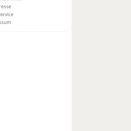
resse
ervice
ssum