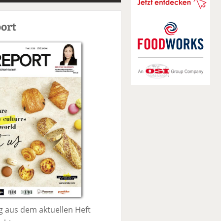
S
u
ort
c
h
e
 aus dem aktuellen Heft