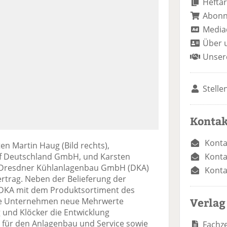
Heftar
Abon
Media
Über 
Unser
Stelle
Kontak
Konta
en Martin Haug (Bild rechts),
Konta
ef Deutschland GmbH, und Karsten
r Dresdner Kühlanlagenbau GmbH (DKA)
Konta
ertrag. Neben der Belieferung der
DKA mit dem Produktsortiment des
Verlag
ide Unternehmen neue Mehrwerte
 und Klöcker die Entwicklung
 für den Anlagenbau und Service sowie
Fachze