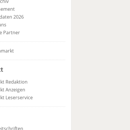
chiv
nement
daten 2026
uns
e Partner
nmarkt
t
kt Redaktion
kt Anzeigen
kt Leserservice
itschriften