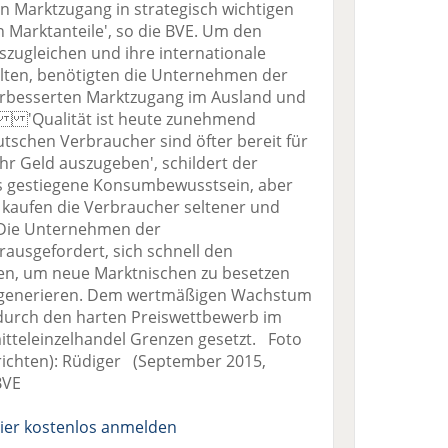
 Marktzugang in strategisch wichtigen
Marktanteile', so die BVE. Um den
zugleichen und ihre internationale
lten, benötigten die Unternehmen der
erbesserten Marktzugang im Ausland und
k. 'Qualität ist heute zunehmend
eutschen Verbraucher sind öfter bereit für
r Geld auszugeben', schildert der
as gestiegene Konsumbewusstsein, aber
 kaufen die Verbraucher seltener und
' Die Unternehmen der
rausgefordert, sich schnell den
n, um neue Marktnischen zu besetzen
 generieren. Dem wertmäßigen Wachstum
 durch den harten Preiswettbewerb im
itteleinzelhandel Grenzen gesetzt. Foto
richten): Rüdiger (September 2015,
BVE
ier kostenlos anmelden