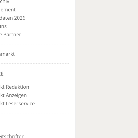
chiv
nement
daten 2026
uns
e Partner
nmarkt
t
kt Redaktion
kt Anzeigen
kt Leserservice
itschriften