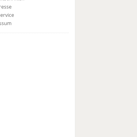
resse
ervice
ssum