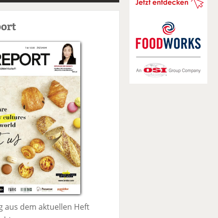
S
u
ort
c
h
e
 aus dem aktuellen Heft