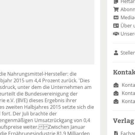
Heftar
Abon
Media
Über 
Unser
Stelle
Kontak
die Nahrungsmittel-Hersteller: die
bjahr 2015 um 4,4 Prozent zurück. 'Dies
Konta
bsdruck, unter dem die Unternehmen am
Konta
eurteilt die Bundesvereinigung der
 e.V. (BVE) dieses Ergebnis ihrer
Konta
es zweiten Halbjahres 2015 setzte sich die
fort. Der Juli brachte der
Verlag
mengenmäßigen Umsatzrückgang von 0,4
rkaufspreise weiter. Zwischen Januar
Fachze
 die Ernährungsindustrie 81,9 Milliarden