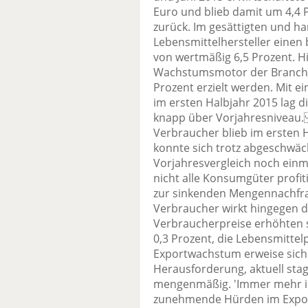
Euro und blieb damit um 4,4 
zurück. Im gesättigten und h
Lebensmittelhersteller eine
von wertmäßig 6,5 Prozent. H
Wachstumsmotor der Branche,
Prozent erzielt werden. Mit e
im ersten Halbjahr 2015 lag d
knapp über Vorjahresniveau
Verbraucher blieb im ersten 
konnte sich trotz abgeschwä
Vorjahresvergleich noch einm
nicht alle Konsumgüter profit
zur sinkenden Mengennachfrage
Verbraucher wirkt hingegen de
Verbraucherpreise erhöhten s
0,3 Prozent, die Lebensmitt
Exportwachstum erweise sich 
Herausforderung, aktuell sta
mengenmäßig. 'Immer mehr i
zunehmende Hürden im Export