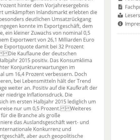
Prozent hinter dem Vorjahresergebnis
Fachp
art umkämpften Inlandsmarkt erlebten die
Lesers
n besonders deutlichen Umsatzrückgang
Impre
ingegen konnte im Exportgeschäft, dem
 ein kleiner Zuwachs von nominal 0,5
inem Exportwert von 26,1 Milliarden Euro
ie Exportquote damit bei 32 Prozent
. Die Kauflaune der deutschen
Halbjahr 2015 positiv. Das Konsumklima
chter Konjunkturerwartungen im
al um 16,4 Prozent verbessern. Doch
ieren, bei Lebensmitteln hält der Trend
 weiter an. Positiv auf die Kaufkraft der
r niedrige Inflationsdruck. Die
ich im ersten Halbjahr 2015 lediglich um
elpreise nur um 0,5 Prozent. Weiteres
für die Branche als große
gniere das Auslandsgeschäft wert- und
nternationale Konkurrenz und
geschäft, aber auch geopolitische