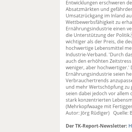
Entwicklungen erschweren den
Absatzmärkten und gefährden 
Umsatzrückgang im Inland aus
Wettbewerbsfähigkeit zu erha
Ernährungsindustrie einen v
die Unterstützung der Politi
wichtiger als der Preis, die d
hochwertige Lebensmittel meh
Industrie-Verband. 'Durch d
auch den erhöhten Zeitstress
weniger, aber hochwertiger.
Ernährungsindustrie seien he
Verbrauchertrends anzupasse
und mehr Wertschöpfung zu
seien dabei jedoch vor allem
stark konzentrierten Lebensm
(Mehrkopfwaage mit Fertigge
Autor: Jörg Rüdiger) Quelle: 
Der TK-Report-Newsletter:
H