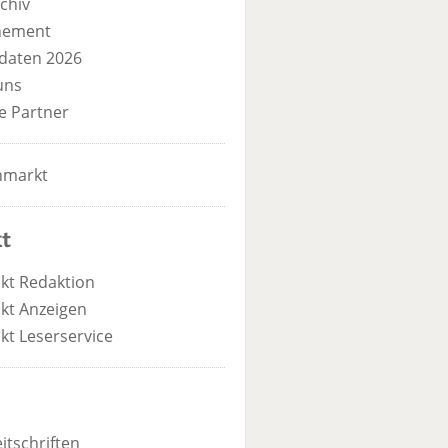
chiv
nement
daten 2026
uns
e Partner
nmarkt
t
kt Redaktion
kt Anzeigen
kt Leserservice
itschriften