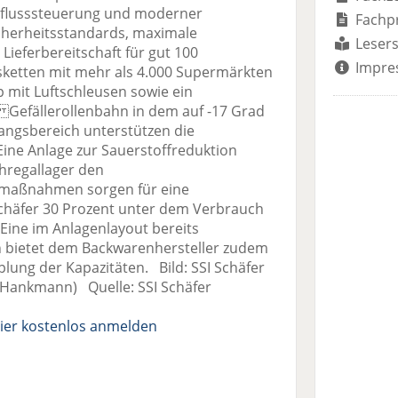
lflusssteuerung und moderner
Fachp
icherheitsstandards, maximale
Lesers
Lieferbereitschaft für gut 100
Impre
sketten mit mehr als 4.000 Supermärkten
p mit Luftschleusen sowie ein
efällerollenbahn in dem auf -17 Grad
angsbereich unterstützen die
Eine Anlage zur Sauerstoffreduktion
chregallager den
aßnahmen sorgen für eine
I Schäfer 30 Prozent unter dem Verbrauch
Eine im Anlagenlayout bereits
n bietet dem Backwarenhersteller zudem
plung der Kapazitäten. Bild: SSI Schäfer
 Hankmann) Quelle: SSI Schäfer
ier kostenlos anmelden