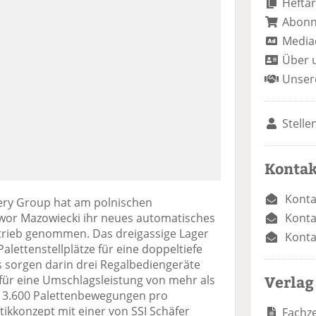
Heftar
Abon
Media
Über 
Unser
Stelle
Kontak
Konta
kery Group hat am polnischen
Konta
or Mazowiecki ihr neues automatisches
etrieb genommen. Das dreigassige Lager
Konta
alettenstellplätze für eine doppeltiefe
s sorgen darin drei Regalbediengeräte
Verlag
 für eine Umschlagsleistung von mehr als
t 3.600 Palettenbewegungen pro
ikkonzept mit einer von SSI Schäfer
Fachze