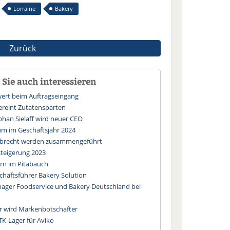
Lorraine
Bakery
Zurück
Sie auch interessieren
wert beim Auftragseingang
reint Zutatensparten
ephan Sielaff wird neuer CEO
um im Geschäftsjahr 2024
iebrecht werden zusammengeführt
steigerung 2023
ern im Pitabauch
chäftsführer Bakery Solution
ager Foodservice und Bakery Deutschland bei
r wird Markenbotschafter
TK-Lager für Aviko