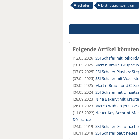
Schäfer
Distributionszentrum
Folgende Artikel könnten 
[12.03.2026]
SSI Schäfer mit Rekord
[18.09.2025]
Martin Braun-Gruppe ve
[07.07.2025]
SSI Schäfer Plastics: St
[07.04.2025]
SSI Schäfer mit Wachst
[03.02.2025]
Martin Braun und C. S
[04.03.2024]
SSI Schäfer mit Umsatz
[28.09.2023]
Nina Bakery: Mit Kräut
[26.01.2023]
Marco Wahlen jetzt Ges
[11.05.2022]
Neuer Key Account Man
Délifrance
[24.05.2019]
SSI Schäfer: Schumache
[06.11.2018]
SSI Schäfer baut neues 