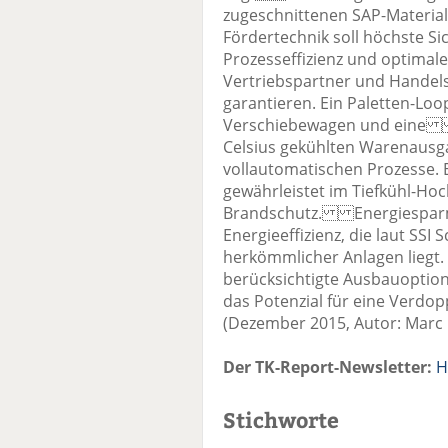
zugeschnittenen SAP-Materia
Fördertechnik soll höchste S
Prozesseffizienz und optimale 
Vertriebspartner und Handel
garantieren. Ein Paletten-Loo
Verschiebewagen und eine G
Celsius gekühlten Warenausg
vollautomatischen Prozesse. 
gewährleistet im Tiefkühl-Ho
Brandschutz. Energiesparm
Energieeffizienz, die laut SS
herkömmlicher Anlagen liegt. 
berücksichtigte Ausbauoptio
das Potenzial für eine Verdop
(Dezember 2015, Autor: Marc
Der TK-Report-Newsletter:
H
Stichworte