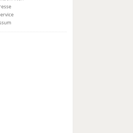
resse
ervice
ssum