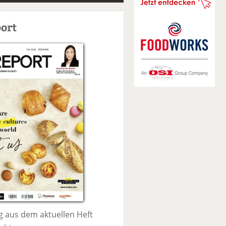
S
u
ort
c
h
e
 aus dem aktuellen Heft