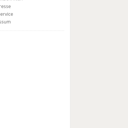
resse
ervice
ssum