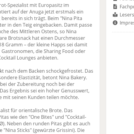
rot-Spezialist mit Europasitz im
Fachp
tiert auf der Anuga jetzt erstmals ein
Lesers
ereits in sich trägt. Beim "Nina Pita
Impre
äuter in den Teig eingebacken. Damit passe
üche des Mittleren Ostens, so Nina
zbare Brotsnack hat einen Durchmesser
18 Gramm – der kleine Happs sei damit
der Gastronomen, die Sharing Food oder
Cocktail Lounges anbieten.
ekt nach dem Backen schockgefrostet. Das
ondere Elastizität, betont Nina Bakery.
 bei der Zubereitung noch bei der
 Das Ergebnis sei ein hoher Genusswert,
 mit seinen Kunden teilen möchte.
alist für orientalische Brote. Das
itas wie den "One Bites" und "Cocktail-
m Ø). Neben den runden Pitas gibt es auch
 "Nina Sticks" (gewürzte Grissini). Die