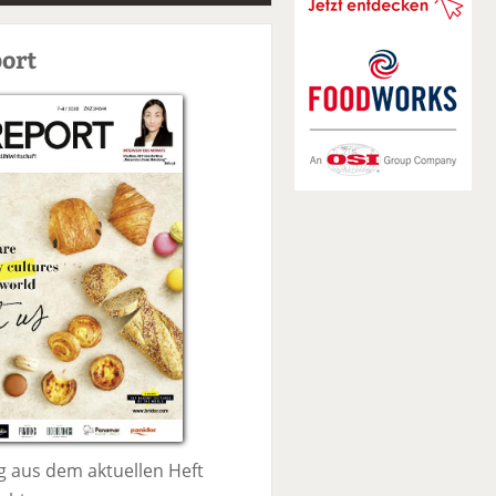
S
u
ort
c
h
e
 aus dem aktuellen Heft