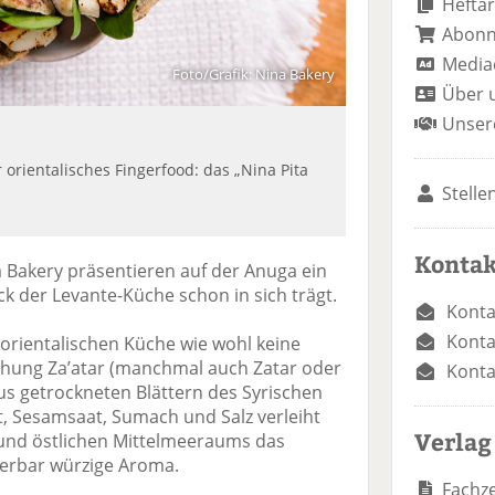
Heftar
Abon
Media
Foto/Grafik: Nina Bakery
Über 
Unser
 orientalisches Fingerfood: das „Nina Pita
Stelle
Kontak
a Bakery präsentieren auf der Anuga ein
k der Levante-Küche schon in sich trägt.
Konta
Konta
orientalischen Küche wie wohl keine
chung Za’atar (manchmal auch Zatar oder
Konta
us getrockneten Blättern des Syrischen
t, Sesamsaat, Sumach und Salz verleiht
Verlag
 und östlichen Mittelmeeraums das
derbar würzige Aroma.
Fachze