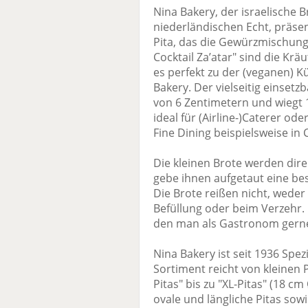
Nina Bakery, der israelische B
niederländischen Echt, präsen
Pita, das die Gewürzmischung b
Cocktail Za’atar" sind die Kr
es perfekt zu der (veganen) K
Bakery. Der vielseitig einset
von 6 Zentimetern und wiegt 
ideal für (Airline-)Caterer o
Fine Dining beispielsweise in 
Die kleinen Brote werden dir
gebe ihnen aufgetaut eine bes
Die Brote reißen nicht, weder
Befüllung oder beim Verzehr.
den man als Gastronom gerne
Nina Bakery ist seit 1936 Spezi
Sortiment reicht von kleinen P
Pitas" bis zu "XL-Pitas" (18 c
ovale und längliche Pitas sowie