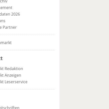
chiv
nement
daten 2026
uns
e Partner
nmarkt
t
kt Redaktion
kt Anzeigen
kt Leserservice
itschriften