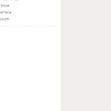
resse
ervice
ssum