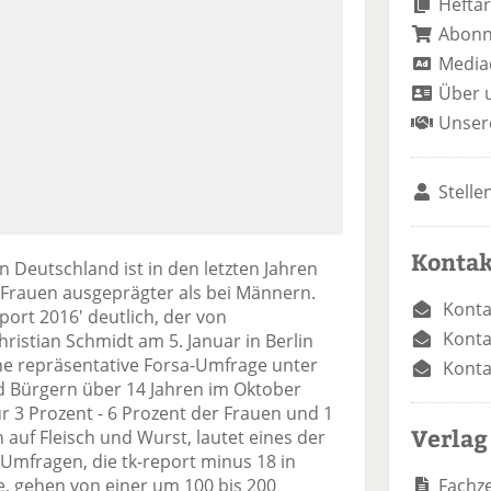
Heftar
Abon
Media
Über 
Unser
Stelle
Kontak
 Deutschland ist in den letzten Jahren
i Frauen ausgeprägter als bei Männern.
Konta
ort 2016' deutlich, der von
Konta
istian Schmidt am 5. Januar in Berlin
eine repräsentative Forsa-Umfrage unter
Konta
 Bürgern über 14 Jahren im Oktober
r 3 Prozent - 6 Prozent der Frauen und 1
Verlag
 auf Fleisch und Wurst, lautet eines der
 Umfragen, die tk-report minus 18 in
Fachze
tte, gehen von einer um 100 bis 200