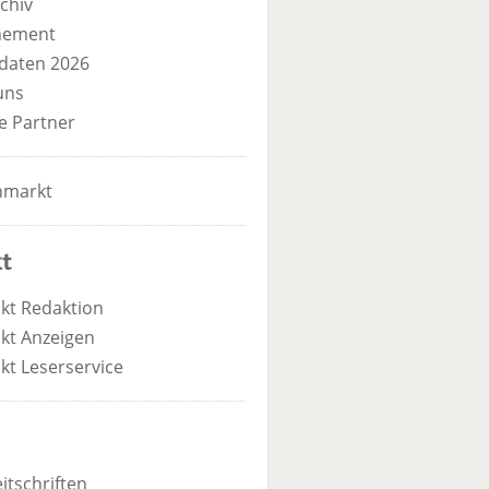
chiv
nement
daten 2026
uns
e Partner
nmarkt
t
kt Redaktion
kt Anzeigen
kt Leserservice
itschriften