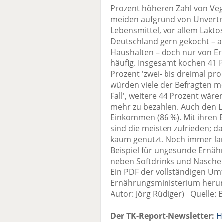
Prozent höheren Zahl von Veg
meiden aufgrund von Unverträ
Lebensmittel, vor allem Lak
Deutschland gern gekocht – a
Haushalten – doch nur von E
häufig. Insgesamt kochen 41 Pr
Prozent 'zwei- bis dreimal pr
würden viele der Befragten m
Fall', weitere 44 Prozent wäre
mehr zu bezahlen. Auch den 
Einkommen (86 %). Mit ihren 
sind die meisten zufrieden; d
kaum genutzt. Noch immer lan
Beispiel für ungesunde Ernäh
neben Softdrinks und Naschen 
Ein PDF der vollständigen Um
Ernährungsministerium herun
Autor: Jörg Rüdiger) Quelle:
Der TK-Report-Newsletter:
H