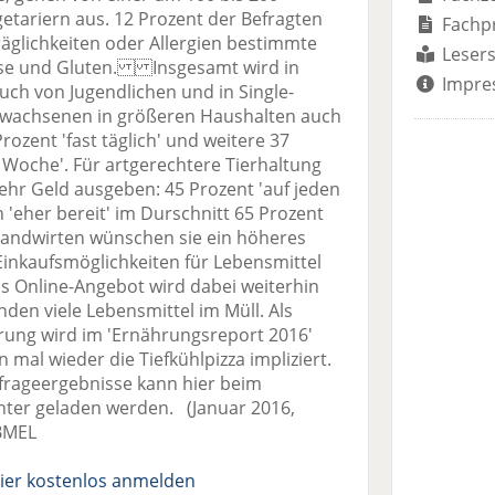
etariern aus. 12 Prozent der Befragten
Fachp
glichkeiten oder Allergien bestimmte
Lesers
tose und Gluten. Insgesamt wird in
Impre
uch von Jugendlichen und in Single-
rwachsenen in größeren Haushalten auch
ozent 'fast täglich' und weitere 37
o Woche'. Für artgerechtere Tierhaltung
ehr Geld ausgeben: 45 Prozent 'auf jeden
n 'eher bereit' im Durschnitt 65 Prozent
Landwirten wünschen sie ein höheres
Einkaufsmöglichkeiten für Lebensmittel
as Online-Angebot wird dabei weiterhin
den viele Lebensmittel im Müll. Als
rung wird im 'Ernährungsreport 2016'
mal wieder die Tiefkühlpizza impliziert.
frageergebnisse kann hier beim
ter geladen werden. (Januar 2016,
 BMEL
ier kostenlos anmelden