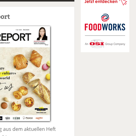
S
u
ort
c
h
e
 aus dem aktuellen Heft