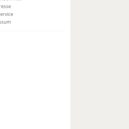
resse
ervice
ssum