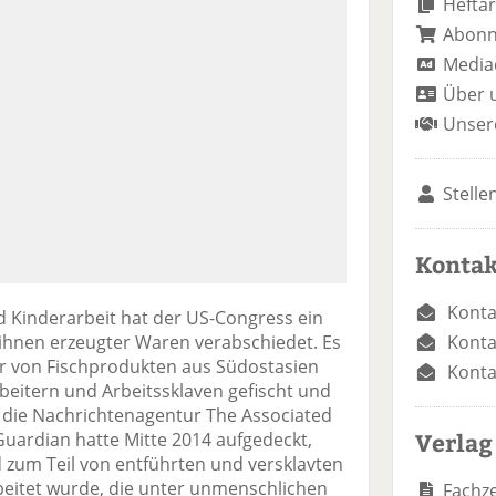
Heftar
Abon
Media
Über 
Unser
Stelle
Kontak
Konta
nd Kinderarbeit hat der US-Congress ein
Konta
ihnen erzeugter Waren verabschiedet. Es
hr von Fischprodukten aus Südostasien
Konta
beitern und Arbeitssklaven gefischt und
t die Nachrichtenagentur The Associated
Verlag
 Guardian hatte Mitte 2014 aufgedeckt,
 zum Teil von entführten und versklavten
eitet wurde, die unter unmenschlichen
Fachze