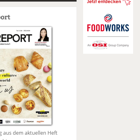
S
u
ort
c
h
e
 aus dem aktuellen Heft