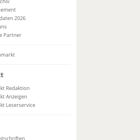
chiv
nement
daten 2026
uns
e Partner
nmarkt
t
kt Redaktion
kt Anzeigen
kt Leserservice
itschriften