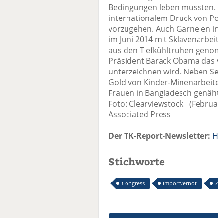
Bedingungen leben mussten. T
internationalem Druck von Po
vorzugehen. Auch Garnelen i
im Juni 2014 mit Sklavenarbe
aus den Tiefkühltruhen genom
Präsident Barack Obama das
unterzeichnen wird. Neben S
Gold von Kinder-Minenarbeite
Frauen in Bangladesch genäht
Foto: Clearviewstock (Februar
Associated Press
Der TK-Report-Newsletter:
H
Stichworte
Congress
Importverbot
Z