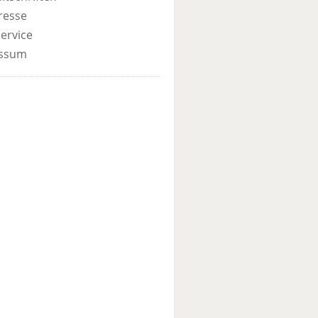
resse
ervice
ssum