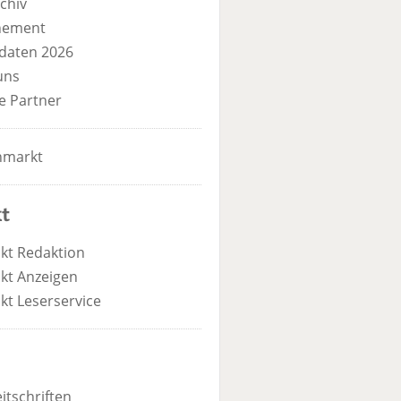
chiv
nement
daten 2026
uns
e Partner
nmarkt
t
kt Redaktion
kt Anzeigen
kt Leserservice
itschriften