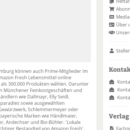
Heftar
Abon
Media
Über 
Unser
Stelle
Kontak
mburg können auch Prime-Mitglieder im
mazon Fresh Lebensmittel online
Konta
 als 300.000 Produkten wählen. Darunter
Konta
von Münchener Feinkostgeschäften und
ndlern wie Dallmayr, Elly Seidl,
Konta
eparadies sowie ausgewählten
e Gewürzwerk, Schlemmermeyer oder
Verlag
 bayerische Marken wie Händlmaier,
r, Andechser und Bio-Bühler. 'Lokale
Fachze
ichtiger Bestandteil von Amazon Fresh',