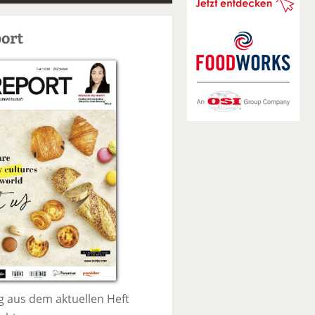
S
u
ort
c
h
e
 aus dem aktuellen Heft