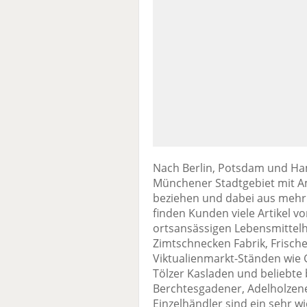
Nach Berlin, Potsdam und Ha
Münchener Stadtgebiet mit A
beziehen und dabei aus mehr
finden Kunden viele Artikel 
ortsansässigen Lebensmittelhä
Zimtschnecken Fabrik, Frisch
Viktualienmarkt-Ständen wi
Tölzer Kasladen und beliebte
Berchtesgadener, Adelholzene
Einzelhändler sind ein sehr w