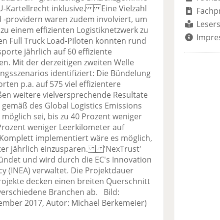
U-Kartellrecht inklusive. Eine Vielzahl
Fachp
 -providern waren zudem involviert, um
Lesers
u einem effizienten Logistiknetzwerk zu
Impre
en Full Truck Load-Piloten konnten rund
orte jährlich auf 60 effiziente
n. Mit der derzeitigen zweiten Welle
gsszenarios identifiziert: Die Bündelung
en p.a. auf 575 viel effizientere
ßen weitere vielversprechende Resultate
 gemäß des Global Logistics Emissions
 möglich sei, bis zu 40 Prozent weniger
Prozent weniger Leerkilometer auf
 Komplett implementiert wäre es möglich,
ter jährlich einzusparen. 'NexTrust'
ndet und wird durch die EC's Innovation
y (INEA) verwaltet. Die Projektdauer
rojekte decken einen breiten Querschnitt
 verschiedene Branchen ab. Bild:
vember 2017, Autor: Michael Berkemeier)