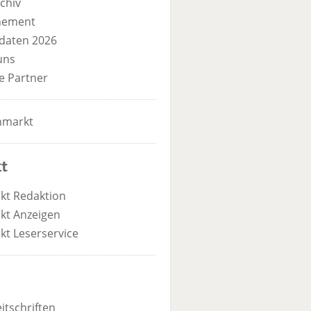
chiv
nement
daten 2026
uns
e Partner
nmarkt
t
kt Redaktion
kt Anzeigen
kt Leserservice
itschriften