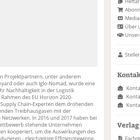
Heftar
Abon
Media
Über 
Unser
Stelle
Kontak
n Projektpartnern, unter anderem
nyard oder auch Iglo-Nomad, wurde eine
Konta
r Nachhaltigkeit in der Logistik
Konta
m Rahmen des EU Horizon 2020-
n Supply Chain-Experten dem drohenden
Konta
enden Treibhausgasen mit der
n Netzwerken. In 2016 und 2017 haben bei
Verlag
 Wettbewerb stehende Unternehmen
en kooperiert, um die Auswirkungen des
Fachze
uzieren - gleichzeitige Effizienzgewinne