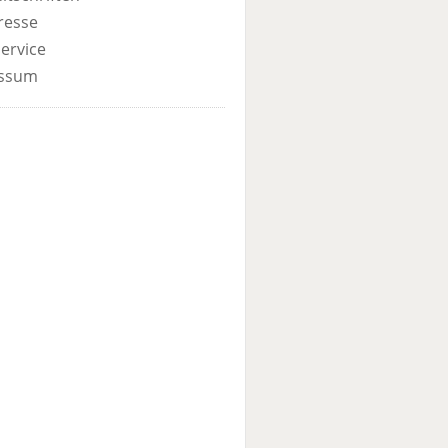
resse
ervice
ssum