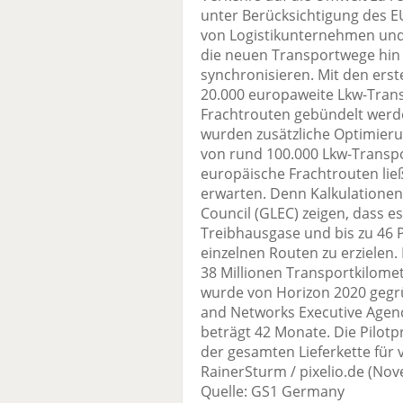
unter Berücksichtigung des E
von Logistikunternehmen und
die neuen Transportwege hin z
synchronisieren. Mit den erst
20.000 europaweite Lkw-Transp
Frachtrouten gebündelt werde
wurden zusätzliche Optimierun
von rund 100.000 Lkw-Transport
europäische Frachtrouten lie
erwarten. Denn Kalkulationen
Council (GLEC) zeigen, dass es
Treibhausgase und bis zu 46 
einzelnen Routen zu erzielen.
38 Millionen Transportkilome
wurde von Horizon 2020 gegrü
and Networks Executive Agenc
beträgt 42 Monate. Die Pilotp
der gesamten Lieferkette für
RainerSturm / pixelio.de (No
Quelle: GS1 Germany