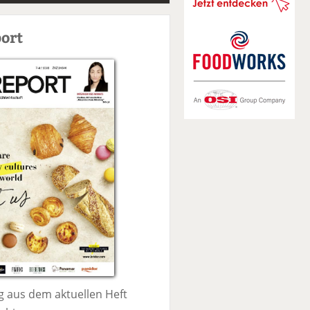
S
u
ort
c
h
e
 aus dem aktuellen Heft