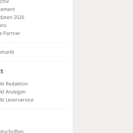
chiv
nement
daten 2026
uns
e Partner
nmarkt
t
kt Redaktion
kt Anzeigen
kt Leserservice
itschriften