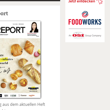
S
u
ort
c
h
e
 aus dem aktuellen Heft