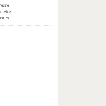
resse
ervice
ssum