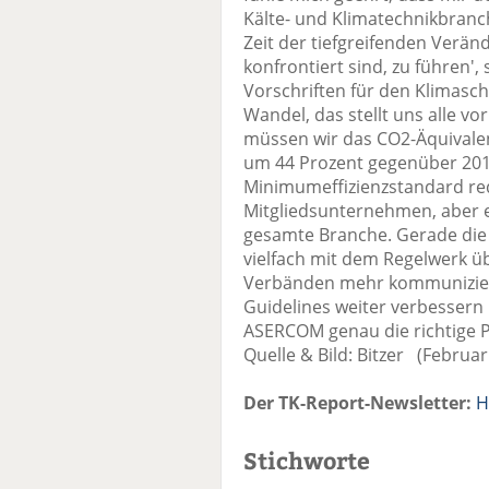
Kälte- und Klimatechnikbranc
Zeit der tiefgreifenden Verän
konfrontiert sind, zu führen',
Vorschriften für den Klimasc
Wandel, das stellt uns alle v
müssen wir das CO2-Äquivalen
um 44 Prozent gegenüber 2015
Minimumeffizienzstandard red
Mitgliedsunternehmen, aber e
gesamte Branche. Gerade die 
vielfach mit dem Regelwerk üb
Verbänden mehr kommunizie
Guidelines weiter verbessern 
ASERCOM genau die richtige P
Quelle & Bild: Bitzer (Februa
Der TK-Report-Newsletter:
H
Stichworte