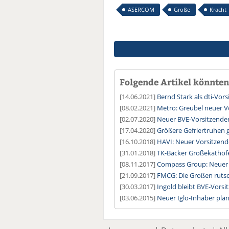
ASERCOM
Große
Kracht
Folgende Artikel könnten 
[14.06.2021]
Bernd Stark als dti-Vors
[08.02.2021]
Metro: Greubel neuer V
[02.07.2020]
Neuer BVE-Vorsitzende
[17.04.2020]
Größere Gefriertruhen 
[16.10.2018]
HAVI: Neuer Vorsitzend
[31.01.2018]
TK-Bäcker Großekathöfer
[08.11.2017]
Compass Group: Neuer 
[21.09.2017]
FMCG: Die Großen ruts
[30.03.2017]
Ingold bleibt BVE-Vorsi
[03.06.2015]
Neuer Iglo-Inhaber plan