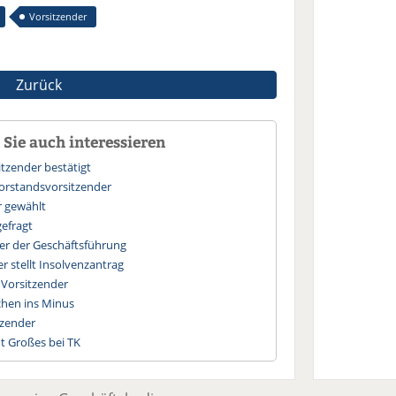
Vorsitzender
Zurück
Sie auch interessieren
itzender bestätigt
orstandsvorsitzender
r gewählt
gefragt
er der Geschäftsführung
 stellt Insolvenzantrag
Vorsitzender
chen ins Minus
tzender
t Großes bei TK