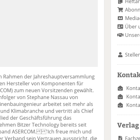
Heftar
Abon
Media
Über 
Unser
Stelle
Kontak
im Rahmen der Jahreshauptversammlung
en Hersteller von Komponenten für
Konta
ERCOM) zum neuen Vorsitzenden gewählt.
Konta
hfolger von Stephane Nassau von
inenbauingenieur arbeitet seit mehr als
Konta
 und Klimabranche und vertritt als Chief
glied der Geschäftsführung das
Verlag
ehmen Bitzer Technology bereits seit
rband ASERCOM. 'Ich freue mich und
Fachze
er Verband sein Vertrauen ausspricht, die