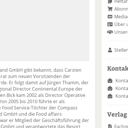
Heftar
Abon
Media
Über 
Unser
Stelle
Kontak
and GmbH gibt bekannt, dass Carsten
tsrat zum neuen Vorsitzenden der
Konta
de. Er folgt damit auf Jürgen Thamm, der
Konta
gional Director Continental Europe der
en Bick kam 2002 als Director Operative
Konta
Von 2005 bis 2010 führte er als
e Food Service-Töchter der Compass
Verlag
d GmbH und die Food affairs
r er Mitglied der Geschäftsführung der
Fachze
GmbH und verantwortete das Resort