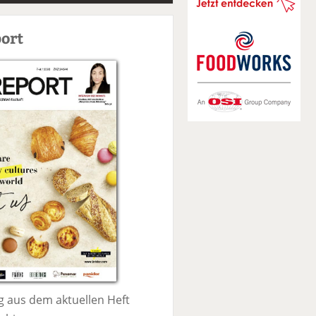
S
u
ort
c
h
e
 aus dem aktuellen Heft