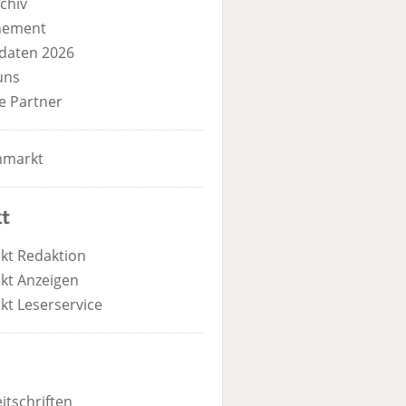
chiv
nement
daten 2026
uns
e Partner
nmarkt
t
kt Redaktion
kt Anzeigen
kt Leserservice
itschriften