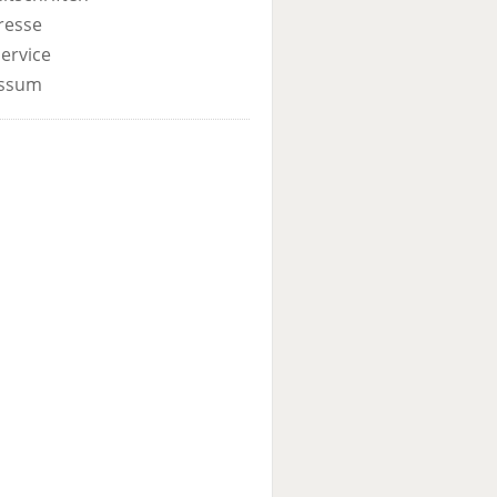
resse
ervice
ssum